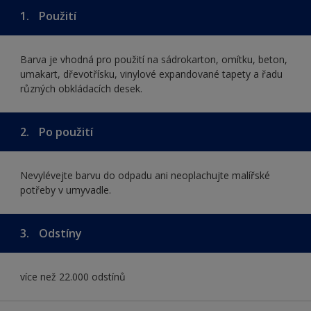
1.
Použití
Barva je vhodná pro použití na sádrokarton, omítku, beton,
umakart, dřevotřísku, vinylové expandované tapety a řadu
různých obkládacích desek.
2.
Po použití
Nevylévejte barvu do odpadu ani neoplachujte malířské
potřeby v umyvadle.
3.
Odstíny
více než 22.000 odstínů