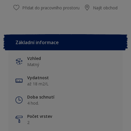
Přidat do pracovního prostoru
Najít obchod
Základní informace
Vzhled
Matný
Vydatnost
až 18 m2/L
Doba schnutí
4 hod.
Počet vrstev
2