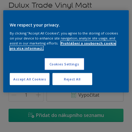
Dulux Trade Vinyl Matt
Tónovatelná omyvatelná vinylová emulzní barva
We respect your privacy.
By clicking “Accept All Cookies”, you agree to the storing of cookies
H9.05.36
on your device to enhance site navigation, analyze site usage, and
Změnit odstín
assist in our marketing efforts.
Prohlášení o souborech cookie
pro více informací.
Velikost
Cookies Settings
1 L
2,5 L
5 L
Accept All Cookies
Reject All
Množství
Kalkulačka pro výpočet barvy
Vypočítat
Přidat do nákupního seznamu