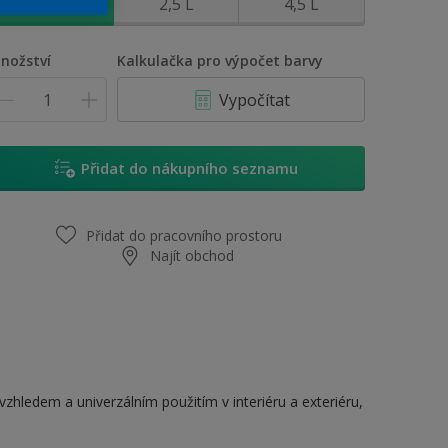
0,7 L
2,5 L
4,5 L
nožství
Kalkulačka pro výpočet barvy
Vypočítat
Přidat do nákupního seznamu
Přidat do pracovního prostoru
Najít obchod
hledem a univerzálním použitím v interiéru a exteriéru,