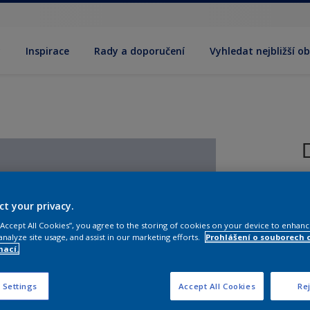
y
Inspirace
Rady a doporučení
Vyhledat nejbližší o
R
(
ct your privacy.
 “Accept All Cookies”, you agree to the storing of cookies on your device to enhanc
analyze site usage, and assist in our marketing efforts.
Prohlášení o souborech 
mací.
 Settings
Accept All Cookies
Rej
V