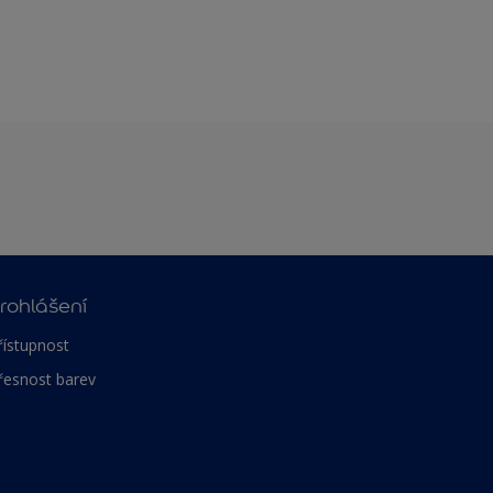
rohlášení
řístupnost
řesnost barev