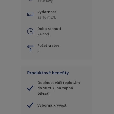
Saténový
Vydatnost
až 16 m2/L
Doba schnutí
24 hod.
Počet vrstev
2
Produktové benefity
Odolnost vůči teplotám
do 90 °C (i na topná
tělesa)
Výborná kryvost