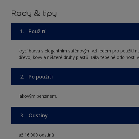
Rady & tipy
1.
Použití
krycí barva s elegantním saténovým vzhledem pro použití na
dřevo, kovy a některé druhy plastů. Díky tepelné odolnosti v
2.
Po použití
lakovým benzinem.
3.
Odstíny
až 16.000 odstínů