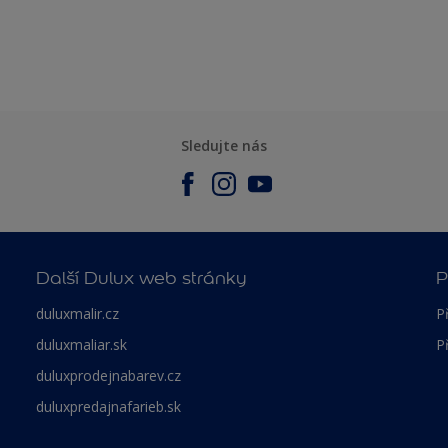
Sledujte nás
Další Dulux web stránky
P
duluxmalir.cz
P
duluxmaliar.sk
P
duluxprodejnabarev.cz
duluxpredajnafarieb.sk