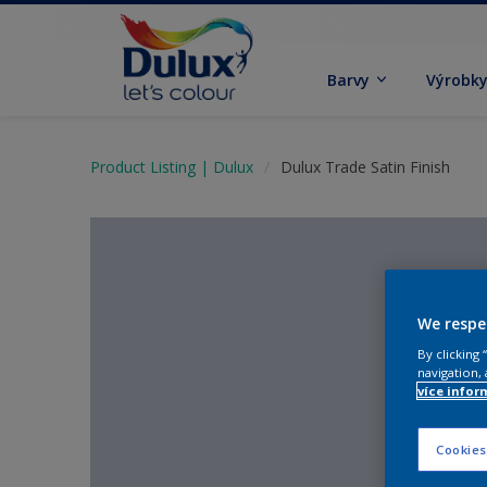
Barvy
Výrobk
Product Listing | Dulux
Dulux Trade Satin Finish
We respe
By clicking
navigation, 
více infor
Cookies