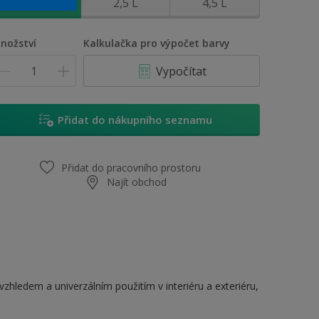
0,7 L
2,5 L
4,5 L
nožství
Kalkulačka pro výpočet barvy
Vypočítat
Přidat do nákupního seznamu
Přidat do pracovního prostoru
Najít obchod
hledem a univerzálním použitím v interiéru a exteriéru,