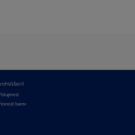
rohlášení
řístupnost
řesnost barev