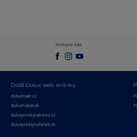
Sledujte nás
Další Dulux web stránky
P
duluxmalir.cz
P
duluxmaliar.sk
P
duluxprodejnabarev.cz
duluxpredajnafarieb.sk