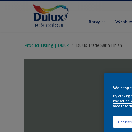
Barvy
Výrobk
Product Listing | Dulux
Dulux Trade Satin Finish
We respe
By clicking
navigation, 
více infor
Cookies