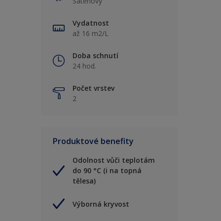
Saténový
Vydatnost
až 16 m2/L
Doba schnutí
24 hod.
Počet vrstev
2
Produktové benefity
Odolnost vůči teplotám
do 90 °C (i na topná
tělesa)
Výborná kryvost