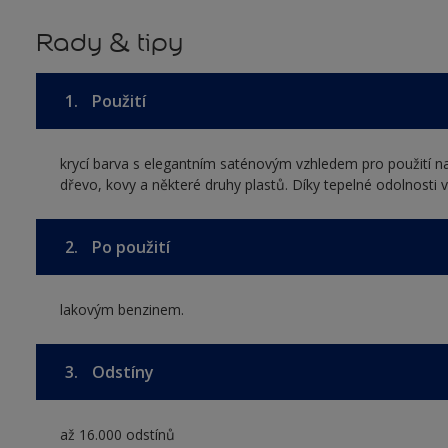
Rady & tipy
1.
Použití
krycí barva s elegantním saténovým vzhledem pro použití na
dřevo, kovy a některé druhy plastů. Díky tepelné odolnosti v
2.
Po použití
lakovým benzinem.
3.
Odstíny
až 16.000 odstínů