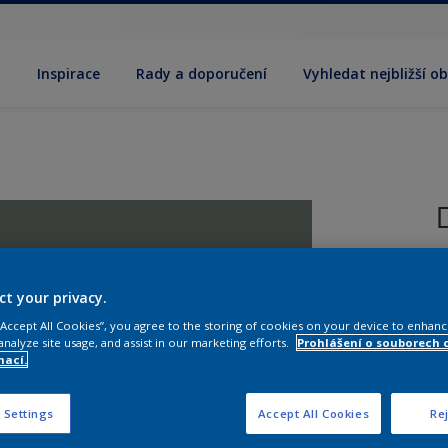
y
Inspirace
Rady a doporučení
Vyhledat nejbližší o
R
(
ct your privacy.
 “Accept All Cookies”, you agree to the storing of cookies on your device to enhanc
analyze site usage, and assist in our marketing efforts.
Prohlášení o souborech 
mací.
 Settings
Accept All Cookies
Rej
V