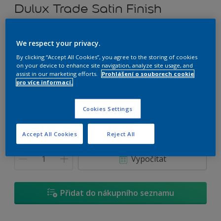
Dulux Trade Satin Finish
Rozpouštědlový alkydový email prémiové kvality (saténový)
We respect your privacy.
E8.38.68
By clicking “Accept All Cookies”, you agree to the storing of cookies
on your device to enhance site navigation, analyze site usage, and
Změnit odstín
assist in our marketing efforts.
Prohlášení o souborech cookie
pro více informací.
Velikost
Cookies Settings
0,7 L
2,5 L
4,5 L
Accept All Cookies
Reject All
Množství
Kalkulačka pro výpočet barvy
Vypočítat
Přidat do nákupního seznamu