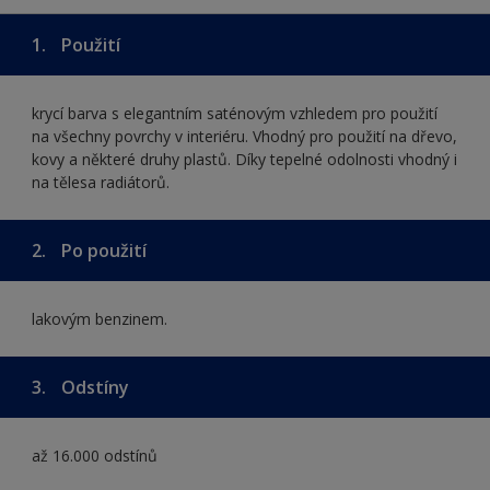
1.
Použití
krycí barva s elegantním saténovým vzhledem pro použití
na všechny povrchy v interiéru. Vhodný pro použití na dřevo,
kovy a některé druhy plastů. Díky tepelné odolnosti vhodný i
na tělesa radiátorů.
2.
Po použití
lakovým benzinem.
3.
Odstíny
až 16.000 odstínů