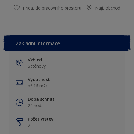
Přidat do pracovního prostoru
Najít obchod
Základní informace
Vzhled
Saténový
Vydatnost
až 16 m2/L
Doba schnutí
24 hod.
Počet vrstev
2