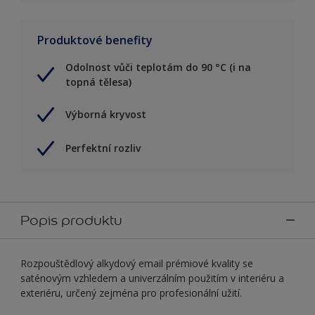
Produktové benefity
Odolnost vůči teplotám do 90 °C (i na
topná tělesa)
Výborná kryvost
Perfektní rozliv
Popis produktu
Rozpouštědlový alkydový email prémiové kvality se
saténovým vzhledem a univerzálním použitím v interiéru a
exteriéru, určený zejména pro profesionální užití.