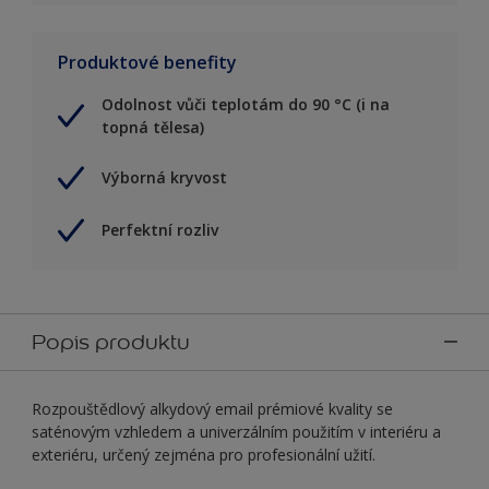
Produktové benefity
Odolnost vůči teplotám do 90 °C (i na
topná tělesa)
Výborná kryvost
Perfektní rozliv
Popis produktu
Rozpouštědlový alkydový email prémiové kvality se
saténovým vzhledem a univerzálním použitím v interiéru a
exteriéru, určený zejména pro profesionální užití.