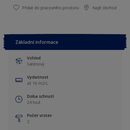
Přidat do pracovního prostoru
Najít obchod
Základní informace
Vzhled
Saténový
Vydatnost
až 16 m2/L
Doba schnutí
24 hod.
Počet vrstev
2