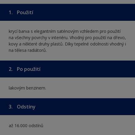
1.
Použití
krycí barva s elegantním saténovým vzhledem pro použití
na všechny povrchy v interiéru. Vhodný pro použití na dřevo,
kovy a některé druhy plastů. Díky tepelné odolnosti vhodný i
na tělesa radiátorů.
2.
Po použití
lakovým benzinem.
3.
Odstíny
až 16.000 odstínů