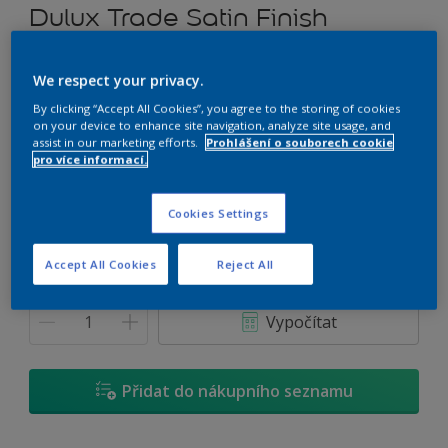
Dulux Trade Satin Finish
Rozpouštědlový alkydový email prémiové kvality (saténový)
We respect your privacy.
By clicking “Accept All Cookies”, you agree to the storing of cookies
D3.33.62
on your device to enhance site navigation, analyze site usage, and
Změnit odstín
assist in our marketing efforts.
Prohlášení o souborech cookie
pro více informací.
Velikost
Cookies Settings
0,7 L
2,5 L
4,5 L
Accept All Cookies
Reject All
Množství
Kalkulačka pro výpočet barvy
Vypočítat
Přidat do nákupního seznamu