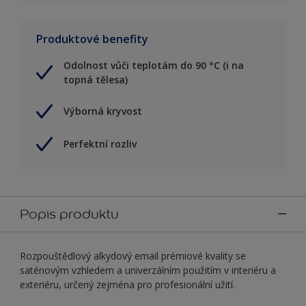
Produktové benefity
Odolnost vůči teplotám do 90 °C (i na
topná tělesa)
Výborná kryvost
Perfektní rozliv
Popis produktu
Rozpouštědlový alkydový email prémiové kvality se
saténovým vzhledem a univerzálním použitím v interiéru a
exteriéru, určený zejména pro profesionální užití.