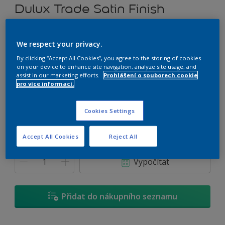
Dulux Trade Satin Finish
Rozpouštědlový alkydový email prémiové kvality (saténový)
We respect your privacy.
D2.10.80
By clicking “Accept All Cookies”, you agree to the storing of cookies
on your device to enhance site navigation, analyze site usage, and
Změnit odstín
assist in our marketing efforts.
Prohlášení o souborech cookie
pro více informací.
Velikost
Cookies Settings
0,7 L
2,5 L
4,5 L
Accept All Cookies
Reject All
Množství
Kalkulačka pro výpočet barvy
Vypočítat
Přidat do nákupního seznamu