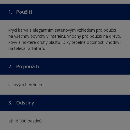
1.
Použití
krycí barva s elegantním saténovým vzhledem pro použití
na všechny povrchy v interiéru. Vhodný pro použití na dřevo,
kovy a některé druhy plastů. Díky tepelné odolnosti vhodný i
na tělesa radiátorů.
2.
Po použití
lakovým benzinem.
3.
Odstíny
až 16.000 odstínů