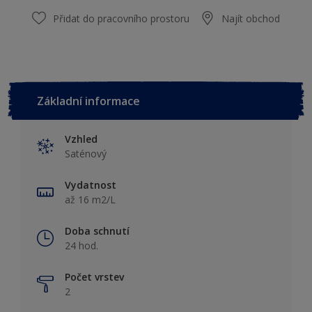
Přidat do pracovního prostoru
Najít obchod
Základní informace
Vzhled
Saténový
Vydatnost
až 16 m2/L
Doba schnutí
24 hod.
Počet vrstev
2