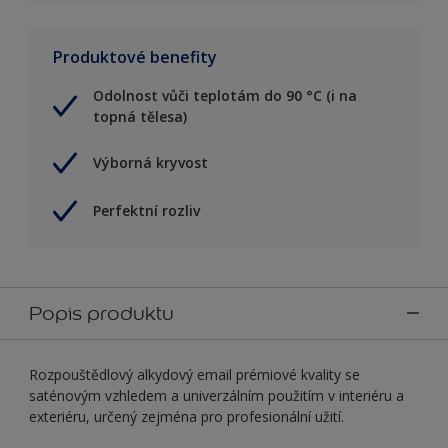
Produktové benefity
Odolnost vůči teplotám do 90 °C (i na
topná tělesa)
Výborná kryvost
Perfektní rozliv
Popis produktu
Rozpouštědlový alkydový email prémiové kvality se
saténovým vzhledem a univerzálním použitím v interiéru a
exteriéru, určený zejména pro profesionální užití.