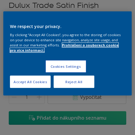
Dulux Trade Satin Finish
Rozpouštědlový alkydový email prémiové kvality (saténový)
We respect your privacy.
C9.13.37
By clicking “Accept All Cookies”, you agree to the storing of cookies
on your device to enhance site navigation, analyze site usage, and
Změnit odstín
assist in our marketing efforts.
Prohlášení o souborech cookie
pro více informací.
Velikost
Cookies Settings
0,7 L
2,5 L
4,5 L
Accept All Cookies
Reject All
Množství
Kalkulačka pro výpočet barvy
Vypočítat
Přidat do nákupního seznamu