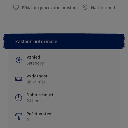
Přidat do pracovního prostoru
Najít obchod
Základní informace
Vzhled
Saténový
Vydatnost
až 16 m2/L
Doba schnutí
24 hod.
Počet vrstev
2