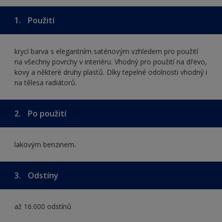
1.
Použití
krycí barva s elegantním saténovým vzhledem pro použití
na všechny povrchy v interiéru. Vhodný pro použití na dřevo,
kovy a některé druhy plastů. Díky tepelné odolnosti vhodný i
na tělesa radiátorů.
2.
Po použití
lakovým benzinem.
3.
Odstíny
až 16.000 odstínů