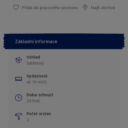
Přidat do pracovního prostoru
Najít obchod
Základní informace
Vzhled
Saténový
Vydatnost
až 16 m2/L
Doba schnutí
24 hod.
Počet vrstev
2