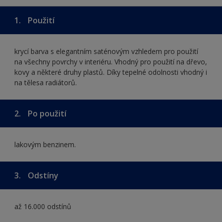
1.
Použití
krycí barva s elegantním saténovým vzhledem pro použití
na všechny povrchy v interiéru. Vhodný pro použití na dřevo,
kovy a některé druhy plastů. Díky tepelné odolnosti vhodný i
na tělesa radiátorů.
2.
Po použití
lakovým benzinem.
3.
Odstíny
až 16.000 odstínů