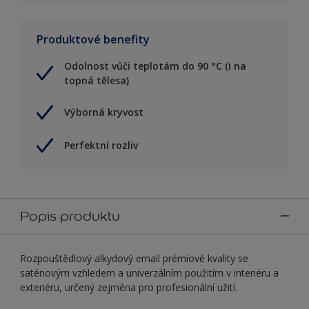
Produktové benefity
Odolnost vůči teplotám do 90 °C (i na
topná tělesa)
Výborná kryvost
Perfektní rozliv
Popis produktu
Rozpouštědlový alkydový email prémiové kvality se
saténovým vzhledem a univerzálním použitím v interiéru a
exteriéru, určený zejména pro profesionální užití.