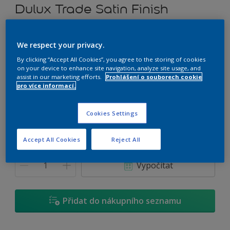
Dulux Trade Satin Finish
Rozpouštědlový alkydový email prémiové kvality (saténový)
We respect your privacy.
H3.04.72
By clicking “Accept All Cookies”, you agree to the storing of cookies
on your device to enhance site navigation, analyze site usage, and
Změnit odstín
assist in our marketing efforts.
Prohlášení o souborech cookie
pro více informací.
Velikost
Cookies Settings
0,7 L
2,5 L
4,5 L
Accept All Cookies
Reject All
Množství
Kalkulačka pro výpočet barvy
Vypočítat
Přidat do nákupního seznamu