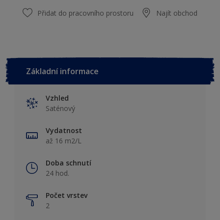
Přidat do pracovního prostoru
Najít obchod
Základní informace
Vzhled
Saténový
Vydatnost
až 16 m2/L
Doba schnutí
24 hod.
Počet vrstev
2