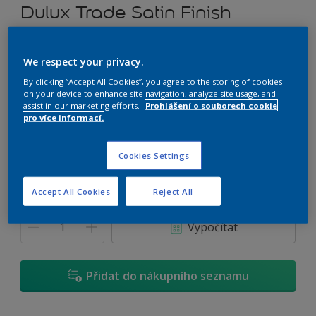
Dulux Trade Satin Finish
Rozpouštědlový alkydový email prémiové kvality (saténový)
We respect your privacy.
ZN.02.73
By clicking “Accept All Cookies”, you agree to the storing of cookies
on your device to enhance site navigation, analyze site usage, and
Změnit odstín
assist in our marketing efforts.
Prohlášení o souborech cookie
pro více informací.
Velikost
Cookies Settings
0,7 L
2,5 L
4,5 L
Accept All Cookies
Reject All
Množství
Kalkulačka pro výpočet barvy
Vypočítat
Přidat do nákupního seznamu