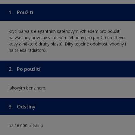
1.
Použití
krycí barva s elegantním saténovým vzhledem pro použití
na všechny povrchy v interiéru. Vhodný pro použití na dřevo,
kovy a některé druhy plastů. Díky tepelné odolnosti vhodný i
na tělesa radiátorů.
2.
Po použití
lakovým benzinem.
3.
Odstíny
až 16.000 odstínů