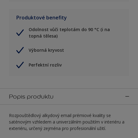
Produktové benefity
Odolnost vůči teplotám do 90 °C (i na
topná tělesa)
Výborná kryvost
Perfektní rozliv
Popis produktu
Rozpouštědlový alkydový email prémiové kvality se
saténovým vzhledem a univerzálním použitím v interiéru a
exteriéru, určený zejména pro profesionální užití.