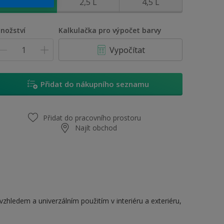
0,7 L
2,5 L
4,5 L
nožství
Kalkulačka pro výpočet barvy
Vypočítat
Přidat do nákupního seznamu
Přidat do pracovního prostoru
Najít obchod
hledem a univerzálním použitím v interiéru a exteriéru,