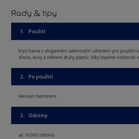
Rady & tipy
1.
Použití
krycí barva s elegantním saténovým vzhledem pro použití na
dřevo, kovy a některé druhy plastů. Díky tepelné odolnosti v
2.
Po použití
lakovým benzinem.
3.
Odstíny
až 16.000 odstínů