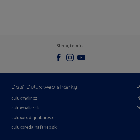
Sledujte nás
Další Dulux web stránky
P
duluxmalir.cz
P
duluxmaliar.sk
P
duluxprodejnabarev.cz
duluxpredajnafarieb.sk