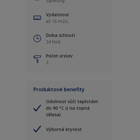
Saténový
Vydatnost
až 16 m2/L
Doba schnutí
24 hod.
Počet vrstev
2
Produktové benefity
Odolnost vůči teplotám
do 90 °C (i na topná
tělesa)
Výborná kryvost