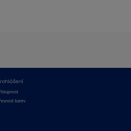
rohlášení
řístupnost
řesnost barev