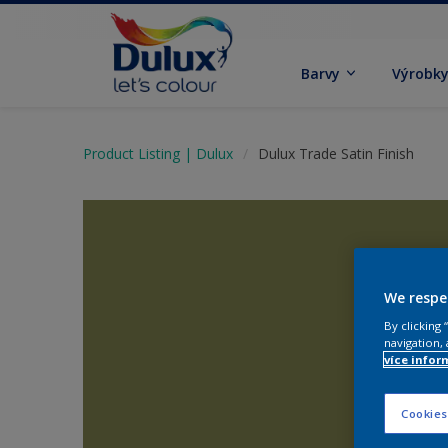
Barvy
Výrobk
Product Listing | Dulux
Dulux Trade Satin Finish
We respe
By clicking
navigation, 
více infor
Cookies