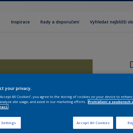
y
Inspirace
Rady a doporučení
Vyhledat nejbližší o
R
(
ct your privacy.
 “Accept All Cookies”, you agree to the storing of cookies on your device to enhanc
analyze site usage, and assist in our marketing efforts.
Prohlášení o souborech 
mací.
 Settings
Accept All Cookies
Rej
V