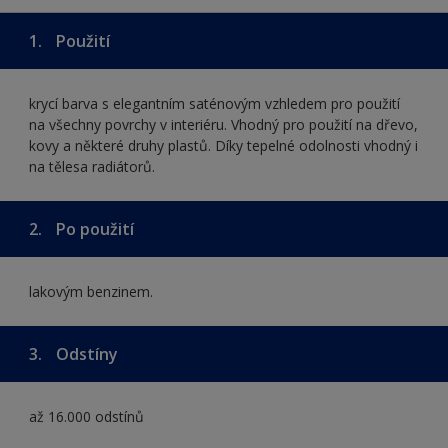
1.
Použití
krycí barva s elegantním saténovým vzhledem pro použití
na všechny povrchy v interiéru. Vhodný pro použití na dřevo,
kovy a některé druhy plastů. Díky tepelné odolnosti vhodný i
na tělesa radiátorů.
2.
Po použití
lakovým benzinem.
3.
Odstíny
až 16.000 odstínů