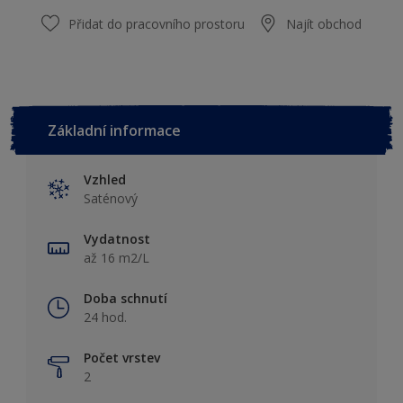
Přidat do pracovního prostoru
Najít obchod
Základní informace
Vzhled
Saténový
Vydatnost
až 16 m2/L
Doba schnutí
24 hod.
Počet vrstev
2