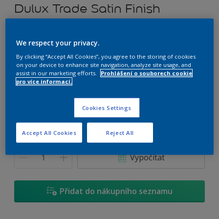
Dulux Trade Satin Finish
Rozpouštědlový alkydový email prémiové kvality (saténový)
We respect your privacy.
H4.06.85
By clicking “Accept All Cookies”, you agree to the storing of cookies
on your device to enhance site navigation, analyze site usage, and
Změnit odstín
assist in our marketing efforts.
Prohlášení o souborech cookie
pro více informací.
Velikost
Cookies Settings
0,7 L
2,5 L
4,5 L
Accept All Cookies
Reject All
Množství
Kalkulačka pro výpočet barvy
Vypočítat
Přidat do nákupního seznamu