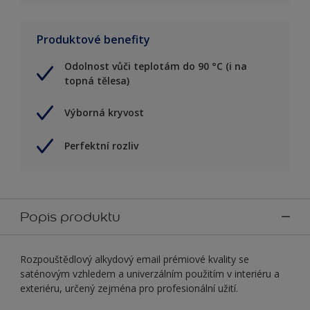
Produktové benefity
Odolnost vůči teplotám do 90 °C (i na
topná tělesa)
Výborná kryvost
Perfektní rozliv
Popis produktu
Rozpouštědlový alkydový email prémiové kvality se
saténovým vzhledem a univerzálním použitím v interiéru a
exteriéru, určený zejména pro profesionální užití.