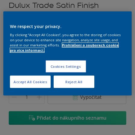
Dulux Trade Satin Finish
Rozpouštědlový alkydový email prémiové kvality (saténový)
We respect your privacy.
H2.55.65
By clicking “Accept All Cookies”, you agree to the storing of cookies
on your device to enhance site navigation, analyze site usage, and
Změnit odstín
assist in our marketing efforts.
Prohlášení o souborech cookie
pro více informací.
Velikost
Cookies Settings
0,7 L
2,5 L
4,5 L
Accept All Cookies
Reject All
Množství
Kalkulačka pro výpočet barvy
Vypočítat
Přidat do nákupního seznamu