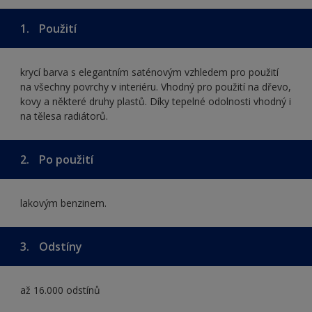
1.
Použití
krycí barva s elegantním saténovým vzhledem pro použití
na všechny povrchy v interiéru. Vhodný pro použití na dřevo,
kovy a některé druhy plastů. Díky tepelné odolnosti vhodný i
na tělesa radiátorů.
2.
Po použití
lakovým benzinem.
3.
Odstíny
až 16.000 odstínů