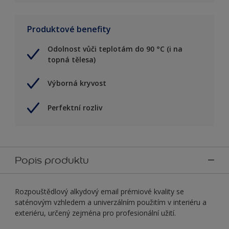
Produktové benefity
Odolnost vůči teplotám do 90 °C (i na
topná tělesa)
Výborná kryvost
Perfektní rozliv
Popis produktu
Rozpouštědlový alkydový email prémiové kvality se
saténovým vzhledem a univerzálním použitím v interiéru a
exteriéru, určený zejména pro profesionální užití.