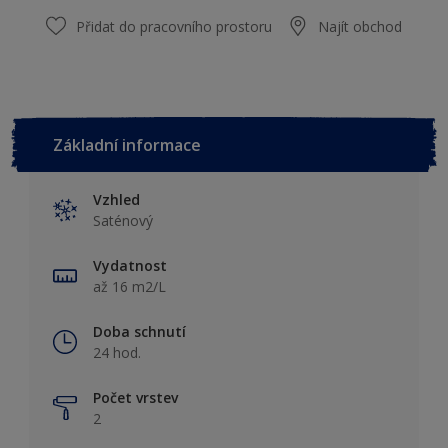
Přidat do pracovního prostoru
Najít obchod
Základní informace
Vzhled
Saténový
Vydatnost
až 16 m2/L
Doba schnutí
24 hod.
Počet vrstev
2