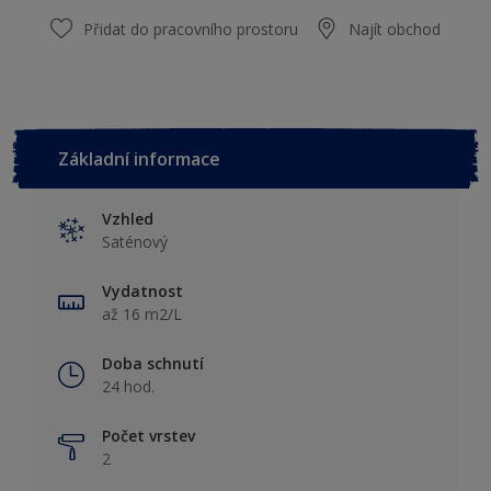
Přidat do pracovního prostoru
Najít obchod
Základní informace
Vzhled
Saténový
Vydatnost
až 16 m2/L
Doba schnutí
24 hod.
Počet vrstev
2