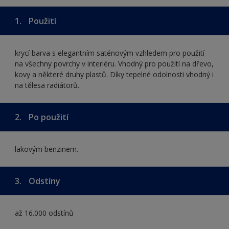
1.
Použití
krycí barva s elegantním saténovým vzhledem pro použití
na všechny povrchy v interiéru. Vhodný pro použití na dřevo,
kovy a některé druhy plastů. Díky tepelné odolnosti vhodný i
na tělesa radiátorů.
2.
Po použití
lakovým benzinem.
3.
Odstíny
až 16.000 odstínů