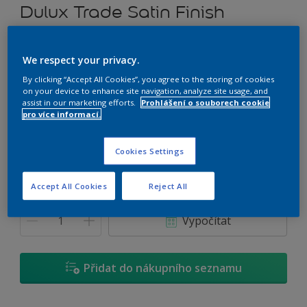
Dulux Trade Satin Finish
Rozpouštědlový alkydový email prémiové kvality (saténový)
We respect your privacy.
F3.05.82
By clicking “Accept All Cookies”, you agree to the storing of cookies
on your device to enhance site navigation, analyze site usage, and
Změnit odstín
assist in our marketing efforts.
Prohlášení o souborech cookie
pro více informací.
Velikost
Cookies Settings
0,7 L
2,5 L
4,5 L
Accept All Cookies
Reject All
Množství
Kalkulačka pro výpočet barvy
Vypočítat
Přidat do nákupního seznamu