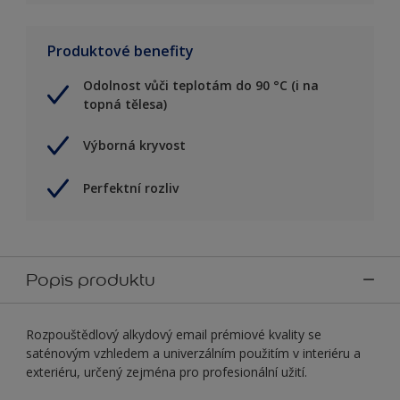
Produktové benefity
Odolnost vůči teplotám do 90 °C (i na
topná tělesa)
Výborná kryvost
Perfektní rozliv
Popis produktu
Rozpouštědlový alkydový email prémiové kvality se
saténovým vzhledem a univerzálním použitím v interiéru a
exteriéru, určený zejména pro profesionální užití.