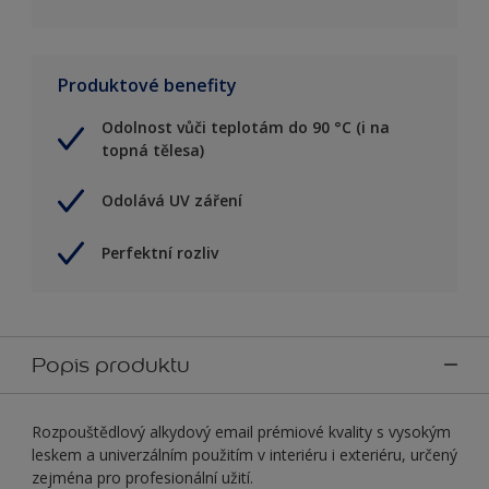
Produktové benefity
Odolnost vůči teplotám do 90 °C (i na
topná tělesa)
Odolává UV záření
Perfektní rozliv
Popis produktu
Rozpouštědlový alkydový email prémiové kvality s vysokým
leskem a univerzálním použitím v interiéru i exteriéru, určený
zejména pro profesionální užití.