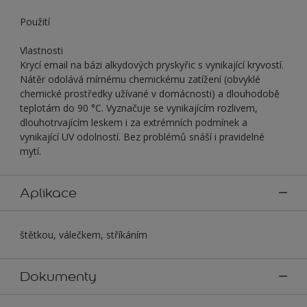
Použití
Vlastnosti
Krycí email na bázi alkydových pryskyřic s vynikající kryvostí.
Nátěr odolává mírnému chemickému zatížení (obvyklé
chemické prostředky užívané v domácnosti) a dlouhodobě
teplotám do 90 °C. Vyznačuje se vynikajícím rozlivem,
dlouhotrvajícím leskem i za extrémních podmínek a
vynikající UV odolností. Bez problémů snáší i pravidelné
mytí.
Aplikace
štětkou, válečkem, stříkáním
Dokumenty