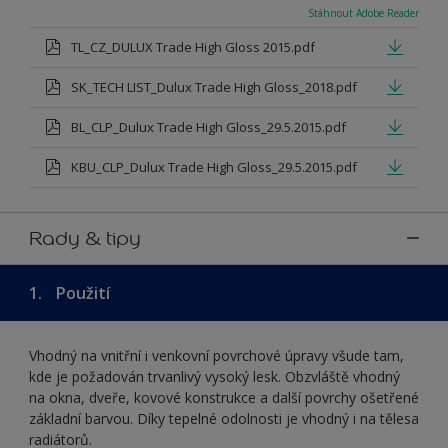
Stáhnout Adobe Reader
TL_CZ_DULUX Trade High Gloss 2015.pdf
SK_TECH LIST_Dulux Trade High Gloss_2018.pdf
BL_CLP_Dulux Trade High Gloss_29.5.2015.pdf
KBU_CLP_Dulux Trade High Gloss_29.5.2015.pdf
Rady & tipy
1.
Použití
Vhodný na vnitřní i venkovní povrchové úpravy všude tam,
kde je požadován trvanlivý vysoký lesk. Obzvláště vhodný
na okna, dveře, kovové konstrukce a další povrchy ošetřené
základní barvou. Díky tepelné odolnosti je vhodný i na tělesa
radiátorů.