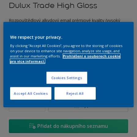
Dulux Trade High Gloss
Rozpouštědlový alkydový email prémiové kvality (vysoký
lesk)
We respect your privacy.
U0.05.35
By clicking “Accept All Cookies”, you agree to the storing of cookies
Změnit odstín
on your device to enhance site navigation, analyze site usage, and
assist in our marketing efforts.
Prohlášení o souborech cookie
pro více informací.
Velikost
0,7 L
2,5 L
4,5 L
Cookies Settings
Množství
Kalkulačka pro výpočet barvy
Accept All Cookies
Reject All
Vypočítat
Přidat do nákupního seznamu