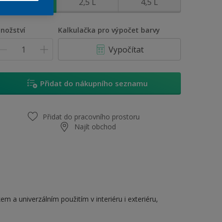
0,7 L
2,5 L
4,5 L
nožství
Kalkulačka pro výpočet barvy
Vypočítat
Přidat do nákupního seznamu
Přidat do pracovního prostoru
Najít obchod
 a univerzálním použitím v interiéru i exteriéru,