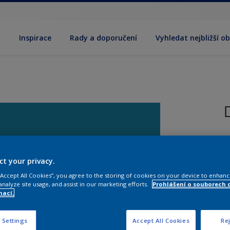
y
Inspirace
Rady a doporučení
Vyhledat nejbližší o
R
l
ct your privacy.
 “Accept All Cookies”, you agree to the storing of cookies on your device to enhanc
analyze site usage, and assist in our marketing efforts.
Prohlášení o souborech 
mací.
V
 Settings
Accept All Cookies
Rej