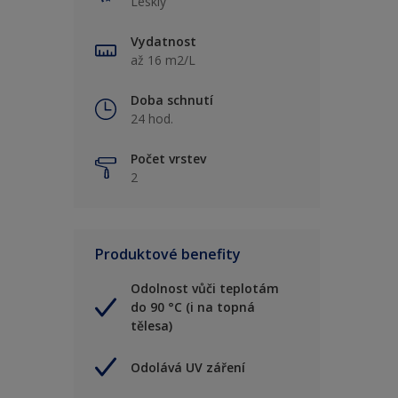
Lesklý
Vydatnost
až 16 m2/L
Doba schnutí
24 hod.
Počet vrstev
2
Produktové benefity
Odolnost vůči teplotám
do 90 °C (i na topná
tělesa)
Odolává UV záření