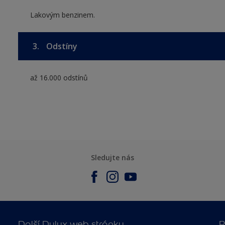
Lakovým benzinem.
3.
Odstíny
až 16.000 odstínů
Sledujte nás
Další Dulux web stránky
P