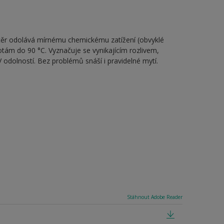
 Nátěr odolává mírnému chemickému zatížení (obvyklé
ám do 90 °C. Vyznačuje se vynikajícím rozlivem,
 odolností. Bez problémů snáší i pravidelné mytí.
Stáhnout Adobe Reader