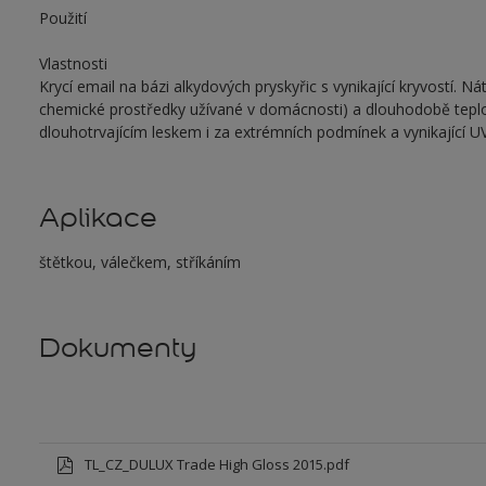
Použití
Vlastnosti
Krycí email na bázi alkydových pryskyřic s vynikající kryvostí.
chemické prostředky užívané v domácnosti) a dlouhodobě teplot
dlouhotrvajícím leskem i za extrémních podmínek a vynikající UV
Aplikace
štětkou, válečkem, stříkáním
Dokumenty
TL_CZ_DULUX Trade High Gloss 2015.pdf