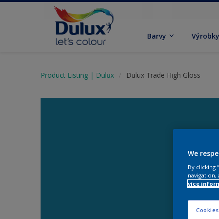
Barvy
Výrobk
Product Listing | Dulux
Dulux Trade High Gloss
We respe
By clicking
navigation, 
více infor
Cookies