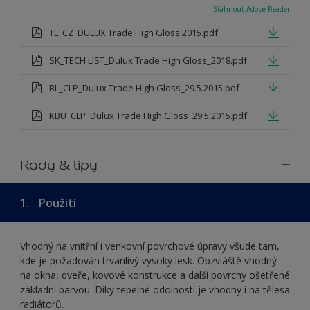
Stáhnout Adobe Reader
TL_CZ_DULUX Trade High Gloss 2015.pdf
SK_TECH LIST_Dulux Trade High Gloss_2018.pdf
BL_CLP_Dulux Trade High Gloss_29.5.2015.pdf
KBU_CLP_Dulux Trade High Gloss_29.5.2015.pdf
Rady & tipy
1.
Použití
Vhodný na vnitřní i venkovní povrchové úpravy všude tam,
kde je požadován trvanlivý vysoký lesk. Obzvláště vhodný
na okna, dveře, kovové konstrukce a další povrchy ošetřené
základní barvou. Díky tepelné odolnosti je vhodný i na tělesa
radiátorů.