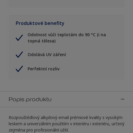
Produktové benefity
Odolnost vůči teplotám do 90 °C (i na
topná tělesa)
Odolává UV záření
Perfektní rozliv
Popis produktu
Rozpouštědlový alkydový email prémiové kvality s vysokým
leskem a univerzálním použitím v interiéru i exteriéru, určený
zejména pro profesionální užití.