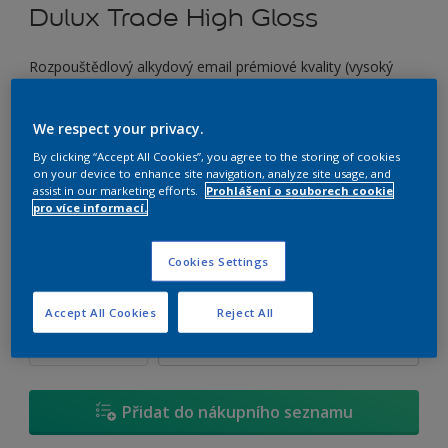
Dulux Trade High Gloss
Rozpouštědlový alkydový email prémiové kvality (vysoký
lesk)
We respect your privacy.
C5.27.28
By clicking “Accept All Cookies”, you agree to the storing of cookies
Změnit odstín
on your device to enhance site navigation, analyze site usage, and
assist in our marketing efforts.
Prohlášení o souborech cookie
pro více informací.
Velikost
0,7 L
2,5 L
4,5 L
Cookies Settings
Množství
Kalkulačka pro výpočet barvy
Accept All Cookies
Reject All
Vypočítat
Přidat do nákupního seznamu