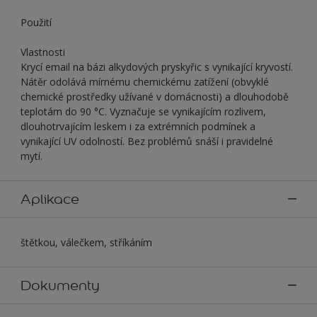
Použití
Vlastnosti
Krycí email na bázi alkydových pryskyřic s vynikající kryvostí.
Nátěr odolává mírnému chemickému zatížení (obvyklé
chemické prostředky užívané v domácnosti) a dlouhodobě
teplotám do 90 °C. Vyznačuje se vynikajícím rozlivem,
dlouhotrvajícím leskem i za extrémních podmínek a
vynikající UV odolností. Bez problémů snáší i pravidelné
mytí.
Aplikace
štětkou, válečkem, stříkáním
Dokumenty