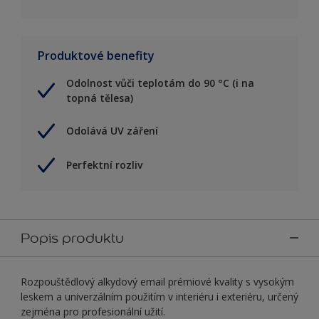
Produktové benefity
Odolnost vůči teplotám do 90 °C (i na
topná tělesa)
Odolává UV záření
Perfektní rozliv
Popis produktu
Rozpouštědlový alkydový email prémiové kvality s vysokým
leskem a univerzálním použitím v interiéru i exteriéru, určený
zejména pro profesionální užití.