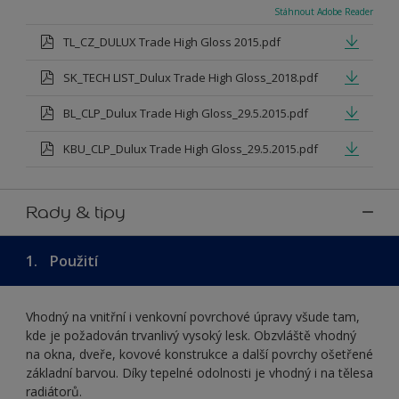
Stáhnout Adobe Reader
TL_CZ_DULUX Trade High Gloss 2015.pdf
SK_TECH LIST_Dulux Trade High Gloss_2018.pdf
BL_CLP_Dulux Trade High Gloss_29.5.2015.pdf
KBU_CLP_Dulux Trade High Gloss_29.5.2015.pdf
Rady & tipy
1.
Použití
Vhodný na vnitřní i venkovní povrchové úpravy všude tam,
kde je požadován trvanlivý vysoký lesk. Obzvláště vhodný
na okna, dveře, kovové konstrukce a další povrchy ošetřené
základní barvou. Díky tepelné odolnosti je vhodný i na tělesa
radiátorů.