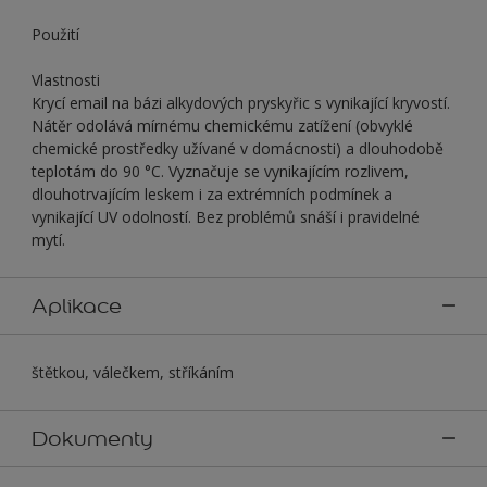
Použití
Vlastnosti
Krycí email na bázi alkydových pryskyřic s vynikající kryvostí.
Nátěr odolává mírnému chemickému zatížení (obvyklé
chemické prostředky užívané v domácnosti) a dlouhodobě
teplotám do 90 °C. Vyznačuje se vynikajícím rozlivem,
dlouhotrvajícím leskem i za extrémních podmínek a
vynikající UV odolností. Bez problémů snáší i pravidelné
mytí.
Aplikace
štětkou, válečkem, stříkáním
Dokumenty