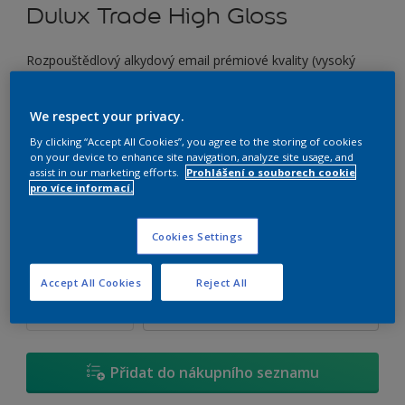
Dulux Trade High Gloss
Rozpouštědlový alkydový email prémiové kvality (vysoký
lesk)
We respect your privacy.
C3.20.39
By clicking “Accept All Cookies”, you agree to the storing of cookies
Změnit odstín
on your device to enhance site navigation, analyze site usage, and
assist in our marketing efforts.
Prohlášení o souborech cookie
pro více informací.
Velikost
0,7 L
2,5 L
4,5 L
Cookies Settings
Množství
Kalkulačka pro výpočet barvy
Accept All Cookies
Reject All
Vypočítat
Přidat do nákupního seznamu