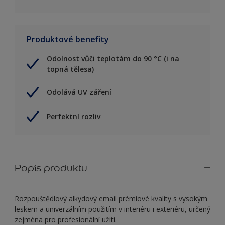
Produktové benefity
Odolnost vůči teplotám do 90 °C (i na
topná tělesa)
Odolává UV záření
Perfektní rozliv
Popis produktu
Rozpouštědlový alkydový email prémiové kvality s vysokým
leskem a univerzálním použitím v interiéru i exteriéru, určený
zejména pro profesionální užití.