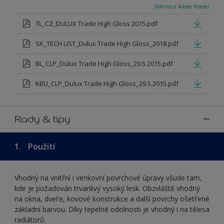
Stáhnout Adobe Reader
TL_CZ_DULUX Trade High Gloss 2015.pdf
SK_TECH LIST_Dulux Trade High Gloss_2018.pdf
BL_CLP_Dulux Trade High Gloss_29.5.2015.pdf
KBU_CLP_Dulux Trade High Gloss_29.5.2015.pdf
Rady & tipy
1.
Použití
Vhodný na vnitřní i venkovní povrchové úpravy všude tam,
kde je požadován trvanlivý vysoký lesk. Obzvláště vhodný
na okna, dveře, kovové konstrukce a další povrchy ošetřené
základní barvou. Díky tepelné odolnosti je vhodný i na tělesa
radiátorů.