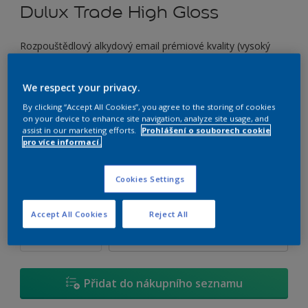
Dulux Trade High Gloss
Rozpouštědlový alkydový email prémiové kvality (vysoký
lesk)
We respect your privacy.
ZN.02.73
By clicking “Accept All Cookies”, you agree to the storing of cookies
Změnit odstín
on your device to enhance site navigation, analyze site usage, and
assist in our marketing efforts.
Prohlášení o souborech cookie
pro více informací.
Velikost
0,7 L
2,5 L
4,5 L
Cookies Settings
Množství
Kalkulačka pro výpočet barvy
Accept All Cookies
Reject All
Vypočítat
Přidat do nákupního seznamu