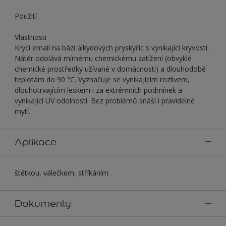
Použití
Vlastnosti
Krycí email na bázi alkydových pryskyřic s vynikající kryvostí.
Nátěr odolává mírnému chemickému zatížení (obvyklé
chemické prostředky užívané v domácnosti) a dlouhodobě
teplotám do 90 °C. Vyznačuje se vynikajícím rozlivem,
dlouhotrvajícím leskem i za extrémních podmínek a
vynikající UV odolností. Bez problémů snáší i pravidelné
mytí.
Aplikace
štětkou, válečkem, stříkáním
Dokumenty