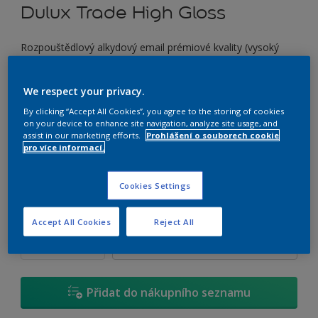
Dulux Trade High Gloss
Rozpouštědlový alkydový email prémiové kvality (vysoký
lesk)
We respect your privacy.
P8.50.31
By clicking “Accept All Cookies”, you agree to the storing of cookies
Změnit odstín
on your device to enhance site navigation, analyze site usage, and
assist in our marketing efforts.
Prohlášení o souborech cookie
pro více informací.
Velikost
0,7 L
2,5 L
4,5 L
Cookies Settings
Množství
Kalkulačka pro výpočet barvy
Accept All Cookies
Reject All
Vypočítat
Přidat do nákupního seznamu