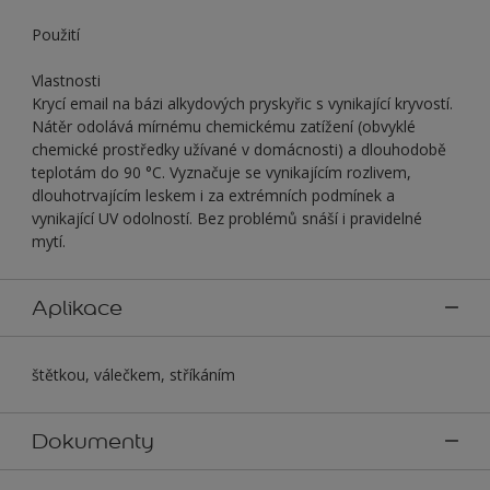
Použití
Vlastnosti
Krycí email na bázi alkydových pryskyřic s vynikající kryvostí.
Nátěr odolává mírnému chemickému zatížení (obvyklé
chemické prostředky užívané v domácnosti) a dlouhodobě
teplotám do 90 °C. Vyznačuje se vynikajícím rozlivem,
dlouhotrvajícím leskem i za extrémních podmínek a
vynikající UV odolností. Bez problémů snáší i pravidelné
mytí.
Aplikace
štětkou, válečkem, stříkáním
Dokumenty