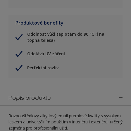
Produktové benefity
Odolnost vůči teplotám do 90 °C (i na
topná tělesa)
Odolává UV záření
Perfektní rozliv
Popis produktu
Rozpouštědlový alkydový email prémiové kvality s vysokým
leskem a univerzálním použitím v interiéru i exteriéru, určený
zejména pro profesionální užití.