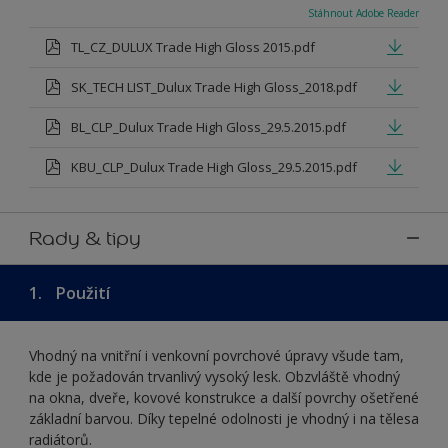
Stáhnout Adobe Reader
TL_CZ_DULUX Trade High Gloss 2015.pdf
SK_TECH LIST_Dulux Trade High Gloss_2018.pdf
BL_CLP_Dulux Trade High Gloss_29.5.2015.pdf
KBU_CLP_Dulux Trade High Gloss_29.5.2015.pdf
Rady & tipy
1.
Použití
Vhodný na vnitřní i venkovní povrchové úpravy všude tam,
kde je požadován trvanlivý vysoký lesk. Obzvláště vhodný
na okna, dveře, kovové konstrukce a další povrchy ošetřené
základní barvou. Díky tepelné odolnosti je vhodný i na tělesa
radiátorů.