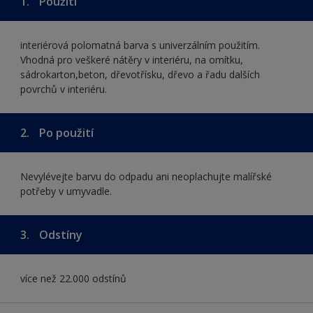
1.
Použití
interiérová polomatná barva s univerzálním použitím.
Vhodná pro veškeré nátěry v interiéru, na omítku,
sádrokarton,beton, dřevotřísku, dřevo a řadu dalších
povrchů v interiéru.
2.
Po použití
Nevylévejte barvu do odpadu ani neoplachujte malířské
potřeby v umyvadle.
3.
Odstíny
více než 22.000 odstínů