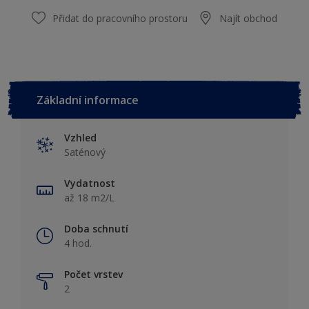
Přidat do pracovního prostoru
Najít obchod
Základní informace
Vzhled
Saténový
Vydatnost
až 18 m2/L
Doba schnutí
4 hod.
Počet vrstev
2