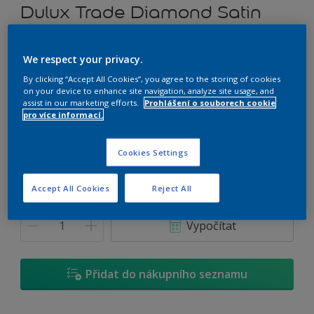
Dulux Trade Diamond Satin
Vysoce omyvatelná tónovatelná emulzní barva
We respect your privacy.
By clicking “Accept All Cookies”, you agree to the storing of cookies
U0.05.35
on your device to enhance site navigation, analyze site usage, and
Změnit odstín
assist in our marketing efforts.
Prohlášení o souborech cookie
pro více informací.
Velikost
Cookies Settings
1 L
2,5 L
5 L
Accept All Cookies
Reject All
Množství
Kalkulačka pro výpočet barvy
Vypočítat
Přidat do nákupního seznamu