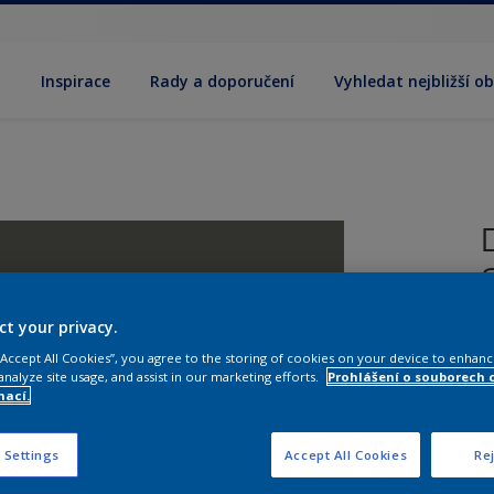
y
Inspirace
Rady a doporučení
Vyhledat nejbližší o
ct your privacy.
V
 “Accept All Cookies”, you agree to the storing of cookies on your device to enhanc
analyze site usage, and assist in our marketing efforts.
Prohlášení o souborech 
mací.
 Settings
Accept All Cookies
Rej
V