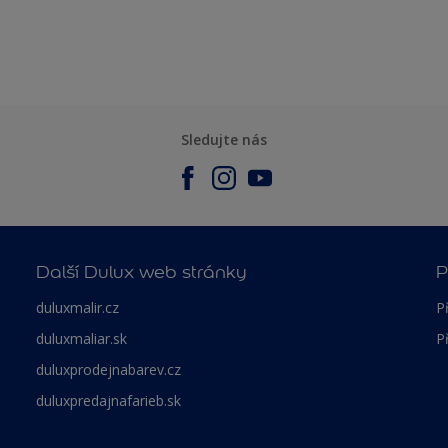
Sledujte nás
Další Dulux web stránky
P
duluxmalir.cz
P
duluxmaliar.sk
P
duluxprodejnabarev.cz
duluxpredajnafarieb.sk