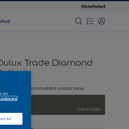
bchod
Dulux Trade Diamond
Satin
ysoce omyvatelná tónovatelná emulzní barva
e site
cookie pro
H9.05.36
Změnit odstín
ect All
elikost