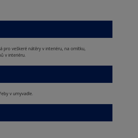
 pro veškeré nátěry v interiéru, na omítku,
 v interiéru.
řeby v umyvadle.