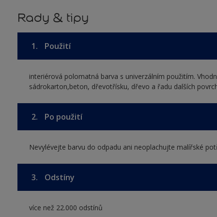
Rady & tipy
1.
Použití
interiérová polomatná barva s univerzálním použitím. Vhodná
sádrokarton,beton, dřevotřísku, dřevo a řadu dalších povrchů
2.
Po použití
Nevylévejte barvu do odpadu ani neoplachujte malířské pot
3.
Odstíny
více než 22.000 odstínů