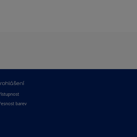
rohlášení
řístupnost
řesnost barev