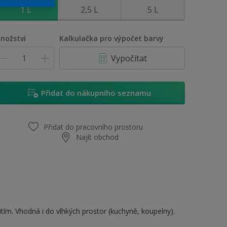
1 L
2,5 L
5 L
nožství
Kalkulačka pro výpočet barvy
Vypočítat
Přidat do nákupního seznamu
Přidat do pracovního prostoru
Najít obchod
itím. Vhodná i do vlhkých prostor (kuchyně, koupelny).