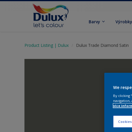
Barvy
Výrobk
Product Listing | Dulux
Dulux Trade Diamond Satin
We respe
By clicking
navigation, 
více infor
Cookies