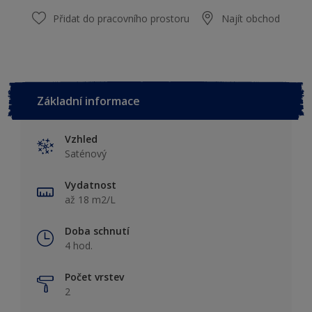
Přidat do pracovního prostoru
Najít obchod
Základní informace
Vzhled
Saténový
Vydatnost
až 18 m2/L
Doba schnutí
4 hod.
Počet vrstev
2