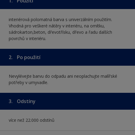
1.
Použití
interiérová polomatná barva s univerzálním použitím.
Vhodná pro veškeré nátěry v interiéru, na omítku,
sádrokarton,beton, dřevotřísku, dřevo a řadu dalších
povrchů v interiéru.
2.
Po použití
Nevylévejte barvu do odpadu ani neoplachujte malířské
potřeby v umyvadle.
3.
Odstíny
více než 22.000 odstínů