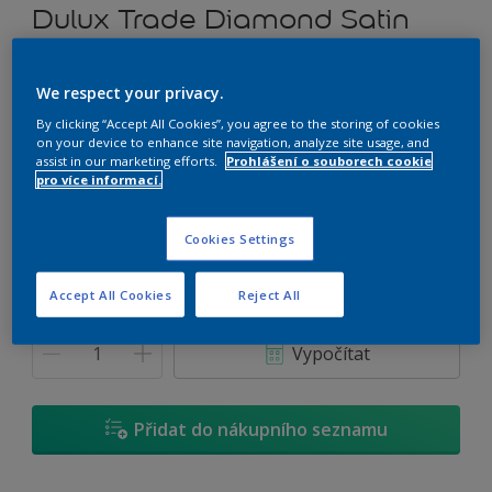
Dulux Trade Diamond Satin
Vysoce omyvatelná tónovatelná emulzní barva
We respect your privacy.
By clicking “Accept All Cookies”, you agree to the storing of cookies
G8.08.86
on your device to enhance site navigation, analyze site usage, and
Změnit odstín
assist in our marketing efforts.
Prohlášení o souborech cookie
pro více informací.
Velikost
Cookies Settings
1 L
2,5 L
5 L
Accept All Cookies
Reject All
Množství
Kalkulačka pro výpočet barvy
Vypočítat
Přidat do nákupního seznamu