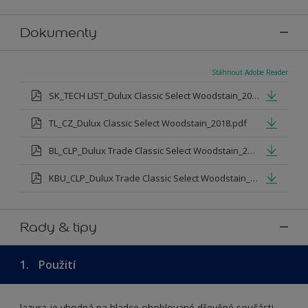
Dokumenty
Stáhnout Adobe Reader
SK_TECH LIST_Dulux Classic Select Woodstain_2018.pdf
TL_CZ_Dulux Classic Select Woodstain_2018.pdf
BL_CLP_Dulux Trade Classic Select Woodstain_29.5.2015.pdf
KBU_CLP_Dulux Trade Classic Select Woodstain_29.5.2015.pdf
Rady & tipy
1.
Použití
lazura je vhodná na hladce ohoblované dřevěné součásti,