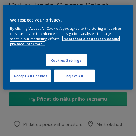
Dulux Trade Classic Select
Woodstain
We respect your privacy.
By clicking “Accept All Cookies”, you agree to the storing of cookies
Tónovatelná tenkovrstvá rozpouštědlová lazura
on your device to enhance site navigation, analyze site usage, and
Velikost
assist in our marketing efforts.
Prohlášení o souborech cookie
pro více informací.
1 L
2,5 L
4,5 L
Cookies Settings
Množství
Kalkulačka pro výpočet barvy
Accept All Cookies
Reject All
Vypočítat
Přidat do nákupního seznamu
Přidat do pracovního prostoru
Najít obchod