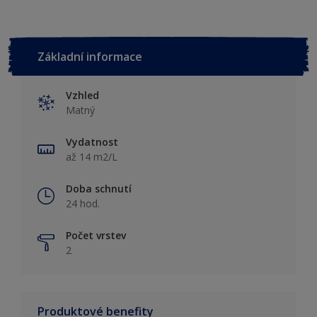
Základní informace
Vzhled
Matný
Vydatnost
až 14 m2/L
Doba schnutí
24 hod.
Počet vrstev
2
Produktové benefity