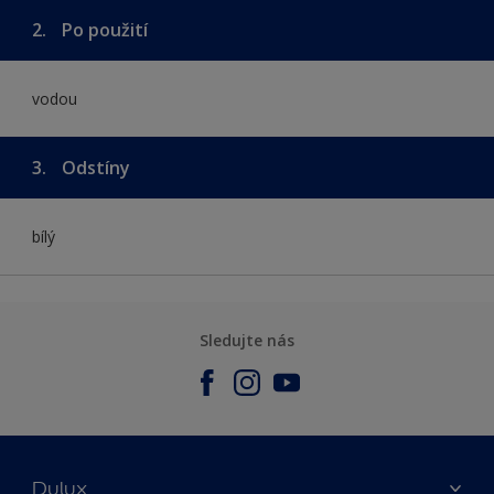
2.
Po použití
vodou
3.
Odstíny
bílý
Sledujte nás
Dulux