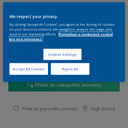
Dulux tmel Multifiller
We respect your privacy.
Univerzální jemný tmel
By clicking “Accept All Cookies”, you agree to the storing of cookies
Velikost
on your device to enhance site navigation, analyze site usage, and
assist in our marketing efforts.
Prohlášení o souborech cookie
330 g
pro více informací.
Množství
Kalkulačka pro výpočet barvy
Cookies Settings
Vypočítat
Accept All Cookies
Reject All
Přidat do nákupního seznamu
Přidat do pracovního prostoru
Najít obchod