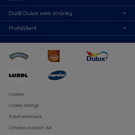
O nás
Další Dulux web stránky
Kontaktujte nás
duluxmalir.cz
Prohlášení
Najít obchod
duluxmaliar.sk
Mapa stránek
Přístupnost
duluxprodejnabarev.cz
Přesnost barev
duluxpredajnafarieb.sk
Cookies
Cookie settings
Právní informace
Ochrana osobních dat