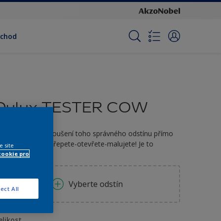
bchod
Dulux TESTER COW
ESTER - pro vyzkoušení toho správného odstínu přímo
a vaší stěně. Protřepete-otevřete-malujete! Je to
e site
pravdu snadné.
cookie pro
Vyberte odstín
ect All
elikost