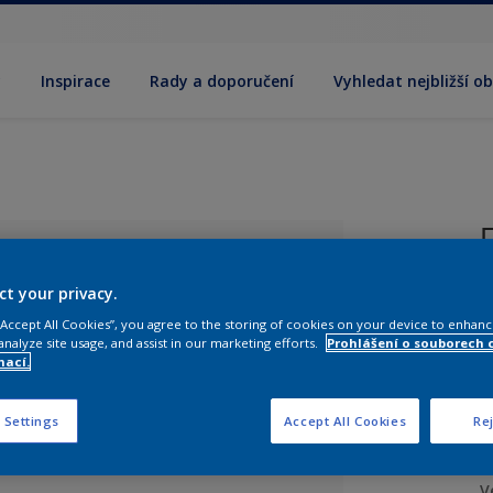
y
Inspirace
Rady a doporučení
Vyhledat nejbližší o
ct your privacy.
T
n
 “Accept All Cookies”, you agree to the storing of cookies on your device to enhanc
o
analyze site usage, and assist in our marketing efforts.
Prohlášení o souborech 
mací.
 Settings
Accept All Cookies
Rej
ný odstín
V