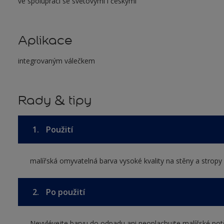
ve spolupráci se světovými i českými
Aplikace
integrovaným válečkem
Rady & tipy
1.
Použití
malířská omyvatelná barva vysoké kvality na stěny a stropy v
2.
Po použití
Nevylévejte barvu do odpadu ani neoplachujte malířské pot