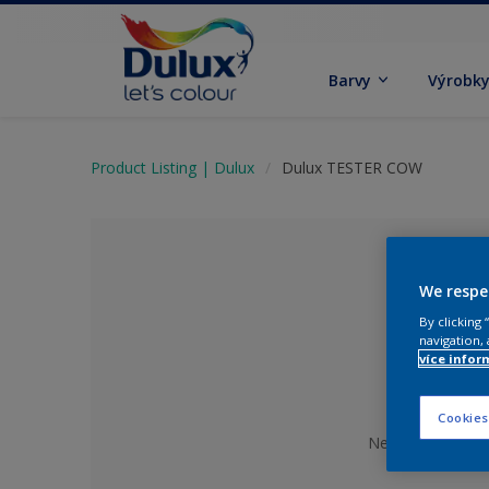
Barvy
Výrobk
Product Listing | Dulux
Dulux TESTER COW
We respe
By clicking
navigation, 
více infor
Cookies
Není vybraný žád