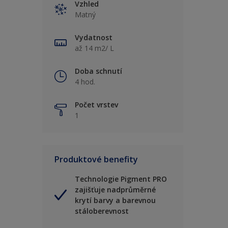
Vzhled
Matný
Vydatnost
až 14 m2/ L
Doba schnutí
4 hod.
Počet vrstev
1
Produktové benefity
Technologie Pigment PRO
zajišťuje nadprůměrné
krytí barvy a barevnou
stáloberevnost