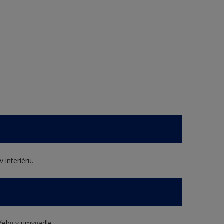
 interiéru.
řeby v umyvadle.