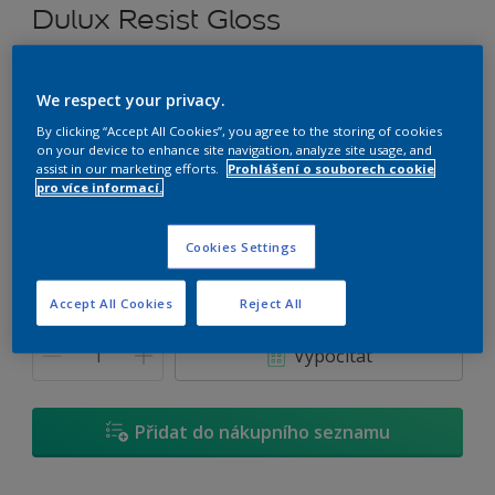
Dulux Resist Gloss
Rozpouštědlový univerzální nátěr
We respect your privacy.
U6.09.58
By clicking “Accept All Cookies”, you agree to the storing of cookies
on your device to enhance site navigation, analyze site usage, and
Změnit odstín
assist in our marketing efforts.
Prohlášení o souborech cookie
pro více informací.
Velikost
0,7 L
2,5 L
4,5 L
Cookies Settings
Accept All Cookies
Reject All
Množství
Kalkulačka pro výpočet barvy
Vypočítat
Přidat do nákupního seznamu