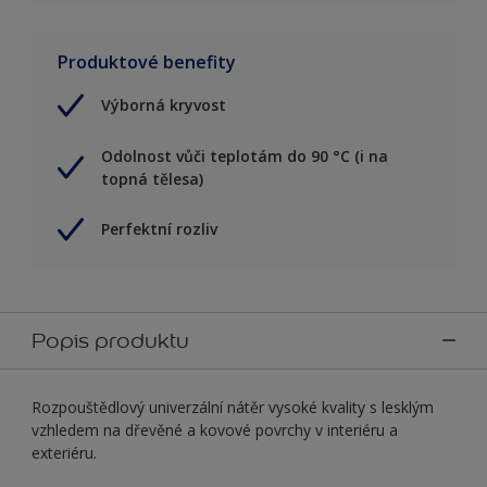
Produktové benefity
Výborná kryvost
Odolnost vůči teplotám do 90 °C (i na
topná tělesa)
Perfektní rozliv
Popis produktu
Rozpouštědlový univerzální nátěr vysoké kvality s lesklým
vzhledem na dřevěné a kovové povrchy v interiéru a
exteriéru.