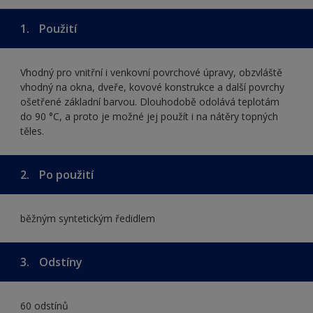
1.
Použití
Vhodný pro vnitřní i venkovní povrchové úpravy, obzvláště
vhodný na okna, dveře, kovové konstrukce a další povrchy
ošetřené základní barvou. Dlouhodobě odolává teplotám
do 90 °C, a proto je možné jej použít i na nátěry topných
těles.
2.
Po použití
běžným syntetickým ředidlem
3.
Odstíny
60 odstínů