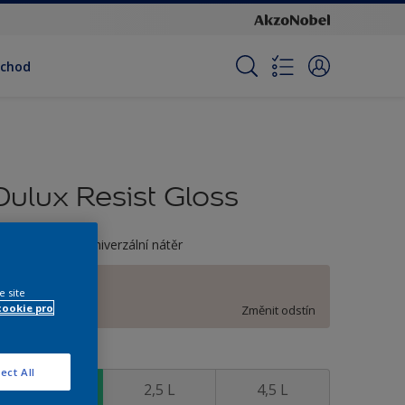
bchod
Dulux Resist Gloss
ozpouštědlový univerzální nátěr
D0.03.83
e site
cookie pro
Změnit odstín
elikost
ect All
0,7 L
2,5 L
4,5 L