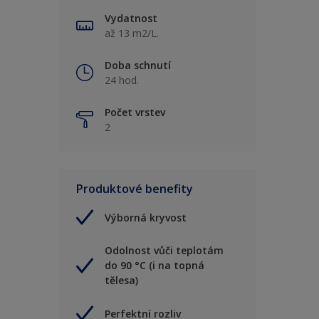
Vydatnost
až 13 m2/L.
Doba schnutí
24 hod.
Počet vrstev
2
Produktové benefity
Výborná kryvost
Odolnost vůči teplotám
do 90 °C (i na topná
tělesa)
Perfektní rozliv