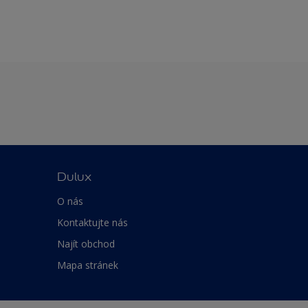
Dulux
O nás
Kontaktujte nás
Najít obchod
Mapa stránek