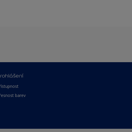
rohlášení
řístupnost
řesnost barev