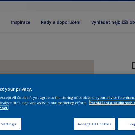
y
Inspirace
Rady a doporučení
Vyhledat nejbližší o
R
ct your privacy.
 “Accept All Cookies”, you agree to the storing of cookies on your device to enhanc
analyze site usage, and assist in our marketing efforts.
Prohlášení o souborech 
mací.
V
 Settings
Accept All Cookies
Rej