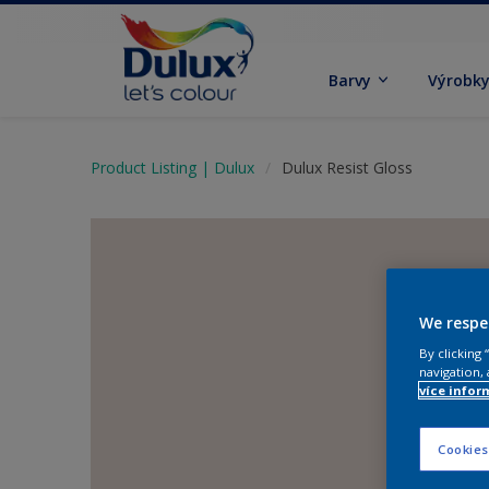
Barvy
Výrobk
Product Listing | Dulux
Dulux Resist Gloss
We respe
By clicking
navigation, 
více infor
Cookies