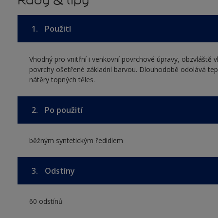
Rady & tipy
1.
Použití
Vhodný pro vnitřní i venkovní povrchové úpravy, obzvláště 
povrchy ošetřené základní barvou. Dlouhodobě odolává tepl
nátěry topných těles.
2.
Po použití
běžným syntetickým ředidlem
3.
Odstíny
60 odstínů