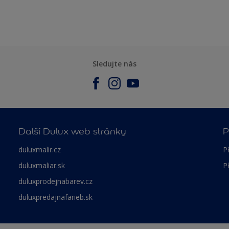
Sledujte nás
Další Dulux web stránky
P
duluxmalir.cz
P
duluxmaliar.sk
P
duluxprodejnabarev.cz
duluxpredajnafarieb.sk