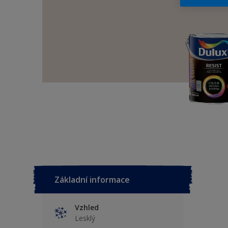
Základní informace
Vzhled
Lesklý