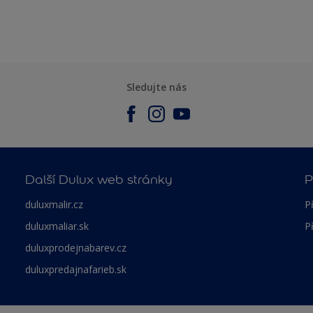
Sledujte nás
Další Dulux web stránky
P
duluxmalir.cz
P
duluxmaliar.sk
P
duluxprodejnabarev.cz
duluxpredajnafarieb.sk