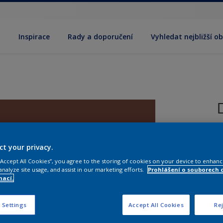
y
Inspirace
Rady a doporučení
Vyhledat nejbližší o
R
ct your privacy.
 “Accept All Cookies”, you agree to the storing of cookies on your device to enhanc
analyze site usage, and assist in our marketing efforts.
Prohlášení o souborech 
mací.
V
 Settings
Accept All Cookies
Rej