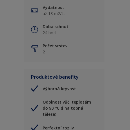
Vydatnost
až 13 m2/L.
Doba schnutí
24 hod.
Počet vrstev
2
Produktové benefity
Výborná kryvost
Odolnost vůči teplotám
do 90 °C (i na topná
tělesa)
Perfektní rozliv