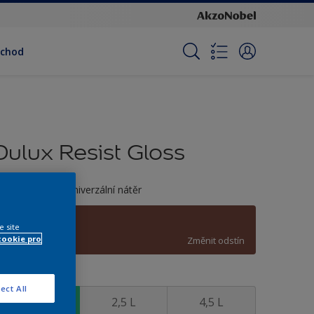
bchod
Dulux Resist Gloss
ozpouštědlový univerzální nátěr
C5.27.28
e site
cookie pro
Změnit odstín
elikost
ect All
0,7 L
2,5 L
4,5 L