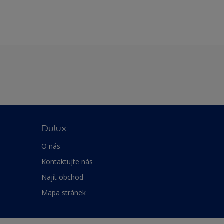
Dulux
O nás
Kontaktujte nás
Najít obchod
Mapa stránek