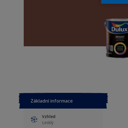
Základní informace
Vzhled
Lesklý