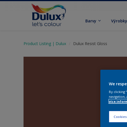
Barvy
Výrobk
Product Listing | Dulux
Dulux Resist Gloss
We respe
By clicking
navigation, 
více infor
Cookies