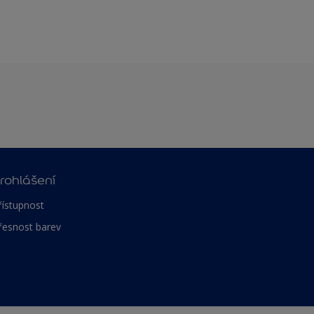
rohlášení
řístupnost
řesnost barev