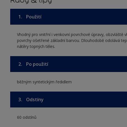
Rady & tipy
1.
Použití
Vhodný pro vnitřní i venkovní povrchové úpravy, obzvláště 
povrchy ošetřené základní barvou. Dlouhodobě odolává tepl
nátěry topných těles.
2.
Po použití
běžným syntetickým ředidlem
3.
Odstíny
60 odstínů