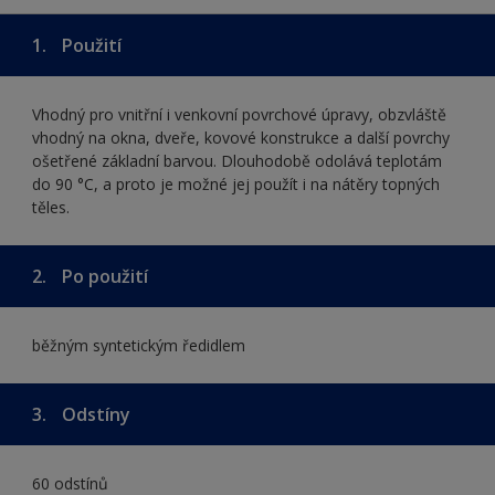
1.
Použití
Vhodný pro vnitřní i venkovní povrchové úpravy, obzvláště
vhodný na okna, dveře, kovové konstrukce a další povrchy
ošetřené základní barvou. Dlouhodobě odolává teplotám
do 90 °C, a proto je možné jej použít i na nátěry topných
těles.
2.
Po použití
běžným syntetickým ředidlem
3.
Odstíny
60 odstínů