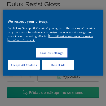
Dulux Resist Gloss
Rozpouštědlový univerzální nátěr
We respect your privacy.
C0.07.82
By clicking “Accept All Cookies”, you agree to the storing of cookies
on your device to enhance site navigation, analyze site usage, and
Změnit odstín
assist in our marketing efforts.
Prohlášení o souborech cookie
pro více informací.
Velikost
0,7 L
2,5 L
4,5 L
Cookies Settings
Accept All Cookies
Reject All
Množství
Kalkulačka pro výpočet barvy
Vypočítat
Přidat do nákupního seznamu