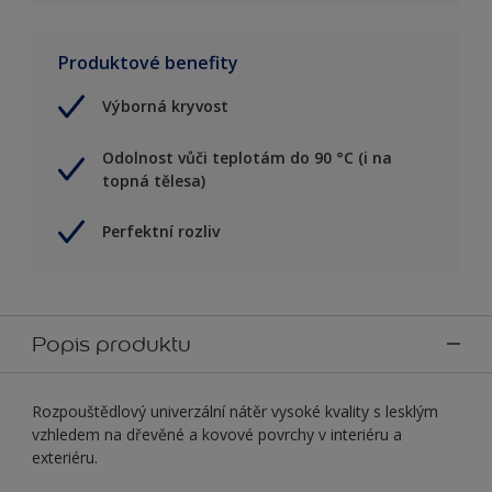
Produktové benefity
Výborná kryvost
Odolnost vůči teplotám do 90 °C (i na
topná tělesa)
Perfektní rozliv
Popis produktu
Rozpouštědlový univerzální nátěr vysoké kvality s lesklým
vzhledem na dřevěné a kovové povrchy v interiéru a
exteriéru.