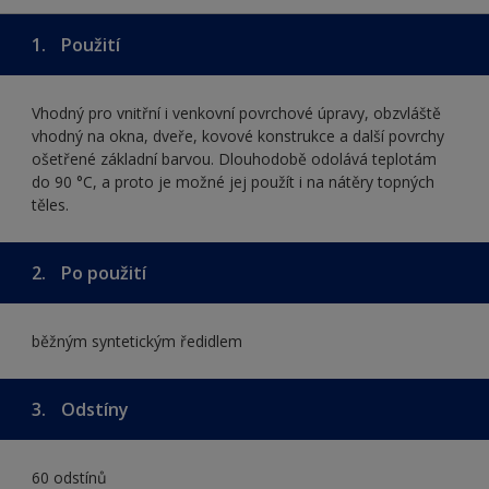
1.
Použití
Vhodný pro vnitřní i venkovní povrchové úpravy, obzvláště
vhodný na okna, dveře, kovové konstrukce a další povrchy
ošetřené základní barvou. Dlouhodobě odolává teplotám
do 90 °C, a proto je možné jej použít i na nátěry topných
těles.
2.
Po použití
běžným syntetickým ředidlem
3.
Odstíny
60 odstínů