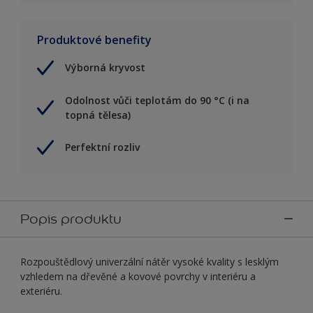
Produktové benefity
Výborná kryvost
Odolnost vůči teplotám do 90 °C (i na
topná tělesa)
Perfektní rozliv
Popis produktu
Rozpouštědlový univerzální nátěr vysoké kvality s lesklým
vzhledem na dřevěné a kovové povrchy v interiéru a
exteriéru.