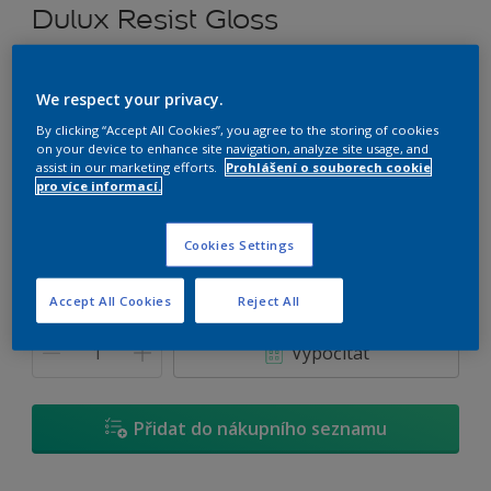
Dulux Resist Gloss
Rozpouštědlový univerzální nátěr
We respect your privacy.
U9.05.75
By clicking “Accept All Cookies”, you agree to the storing of cookies
on your device to enhance site navigation, analyze site usage, and
Změnit odstín
assist in our marketing efforts.
Prohlášení o souborech cookie
pro více informací.
Velikost
0,7 L
2,5 L
4,5 L
Cookies Settings
Accept All Cookies
Reject All
Množství
Kalkulačka pro výpočet barvy
Vypočítat
Přidat do nákupního seznamu