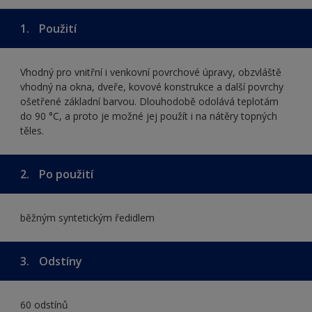
1.
Použití
Vhodný pro vnitřní i venkovní povrchové úpravy, obzvláště
vhodný na okna, dveře, kovové konstrukce a další povrchy
ošetřené základní barvou. Dlouhodobě odolává teplotám
do 90 °C, a proto je možné jej použít i na nátěry topných
těles.
2.
Po použití
běžným syntetickým ředidlem
3.
Odstíny
60 odstínů