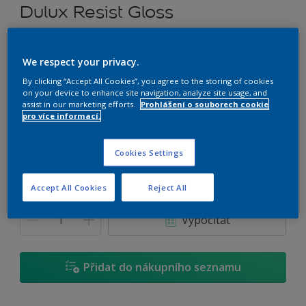
Dulux Resist Gloss
Rozpouštědlový univerzální nátěr
We respect your privacy.
V0.06.80
By clicking “Accept All Cookies”, you agree to the storing of cookies
on your device to enhance site navigation, analyze site usage, and
Změnit odstín
assist in our marketing efforts.
Prohlášení o souborech cookie
pro více informací.
Velikost
0,7 L
2,5 L
4,5 L
Cookies Settings
Accept All Cookies
Reject All
Množství
Kalkulačka pro výpočet barvy
Vypočítat
Přidat do nákupního seznamu