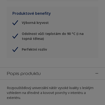
Produktové benefity
Výborná kryvost
Odolnost vůči teplotám do 90 °C (i na
topná tělesa)
Perfektní rozliv
Popis produktu
Rozpouštědlový univerzální nátěr vysoké kvality s lesklým
vzhledem na dřevěné a kovové povrchy v interiéru a
exteriéru.