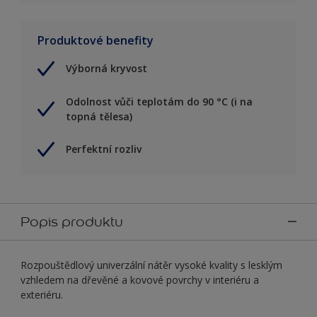
Produktové benefity
Výborná kryvost
Odolnost vůči teplotám do 90 °C (i na
topná tělesa)
Perfektní rozliv
Popis produktu
Rozpouštědlový univerzální nátěr vysoké kvality s lesklým
vzhledem na dřevěné a kovové povrchy v interiéru a
exteriéru.