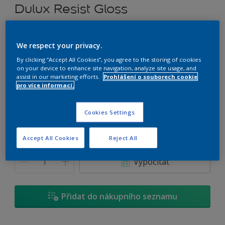
Dulux Resist Gloss
Rozpouštědlový univerzální nátěr
We respect your privacy.
P8.50.31
By clicking “Accept All Cookies”, you agree to the storing of cookies
on your device to enhance site navigation, analyze site usage, and
Změnit odstín
assist in our marketing efforts.
Prohlášení o souborech cookie
pro více informací.
Velikost
0,7 L
2,5 L
4,5 L
Cookies Settings
Accept All Cookies
Reject All
Množství
Kalkulačka pro výpočet barvy
Vypočítat
Přidat do nákupního seznamu