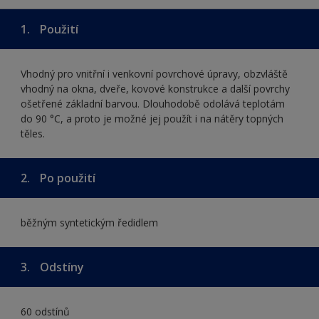
1.
Použití
Vhodný pro vnitřní i venkovní povrchové úpravy, obzvláště
vhodný na okna, dveře, kovové konstrukce a další povrchy
ošetřené základní barvou. Dlouhodobě odolává teplotám
do 90 °C, a proto je možné jej použít i na nátěry topných
těles.
2.
Po použití
běžným syntetickým ředidlem
3.
Odstíny
60 odstínů