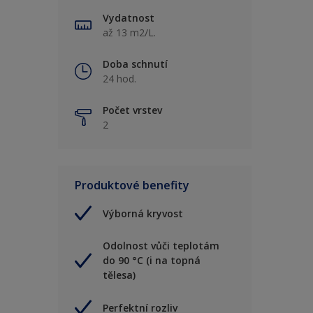
Vydatnost
až 13 m2/L.
Doba schnutí
24 hod.
Počet vrstev
2
Produktové benefity
Výborná kryvost
Odolnost vůči teplotám
do 90 °C (i na topná
tělesa)
Perfektní rozliv