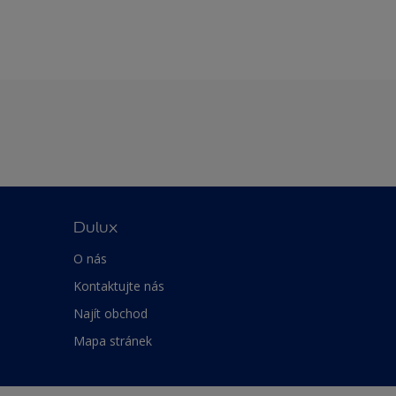
Dulux
O nás
Kontaktujte nás
Najít obchod
Mapa stránek