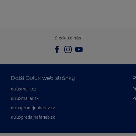
Sledujte nás
Další Dulux web stránky
P
duluxmalir.cz
P
duluxmaliar.sk
P
duluxprodejnabarev.cz
duluxpredajnafarieb.sk