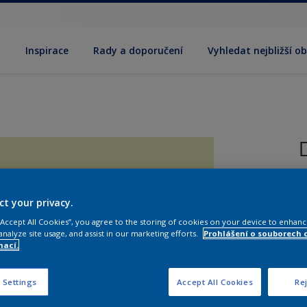
y
Inspirace
Rady a doporučení
Vyhledat nejbližší o
R
ct your privacy.
 “Accept All Cookies”, you agree to the storing of cookies on your device to enhanc
analyze site usage, and assist in our marketing efforts.
Prohlášení o souborech 
mací.
V
 Settings
Accept All Cookies
Rej