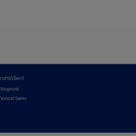
rohlášení
řístupnost
řesnost barev