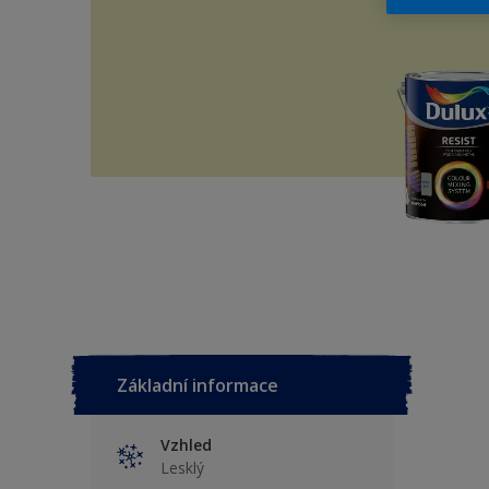
Základní informace
Vzhled
Lesklý