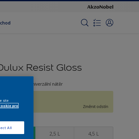
bchod
Dulux Resist Gloss
ozpouštědlový univerzální nátěr
H2.16.85
e site
cookie pro
Změnit odstín
elikost
ect All
0,7 L
2,5 L
4,5 L