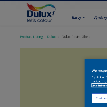
Barvy
Výrobk
Product Listing | Dulux
Dulux Resist Gloss
We respe
By clicking
navigation, 
více infor
Cookies