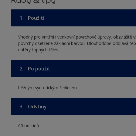
Rady & tipy
1.
Použití
Vhodný pro vnitřní i venkovní povrchové úpravy, obzvláště 
povrchy ošetřené základní barvou. Dlouhodobě odolává tepl
nátěry topných těles.
2.
Po použití
běžným syntetickým ředidlem
3.
Odstíny
60 odstínů