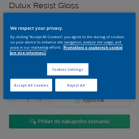
Dulux Resist Gloss
Rozpouštědlový univerzální nátěr
We respect your privacy.
B6.28.59
By clicking “Accept All Cookies”, you agree to the storing of cookies
on your device to enhance site navigation, analyze site usage, and
Změnit odstín
assist in our marketing efforts.
Prohlášení o souborech cookie
pro více informací.
Velikost
0,7 L
2,5 L
4,5 L
Cookies Settings
Accept All Cookies
Reject All
Množství
Kalkulačka pro výpočet barvy
Vypočítat
Přidat do nákupního seznamu