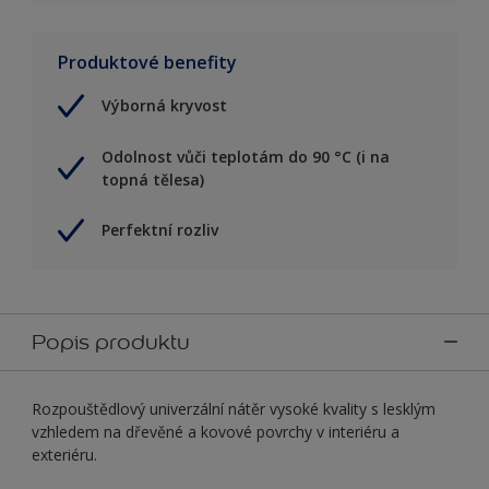
Produktové benefity
Výborná kryvost
Odolnost vůči teplotám do 90 °C (i na
topná tělesa)
Perfektní rozliv
Popis produktu
Rozpouštědlový univerzální nátěr vysoké kvality s lesklým
vzhledem na dřevěné a kovové povrchy v interiéru a
exteriéru.