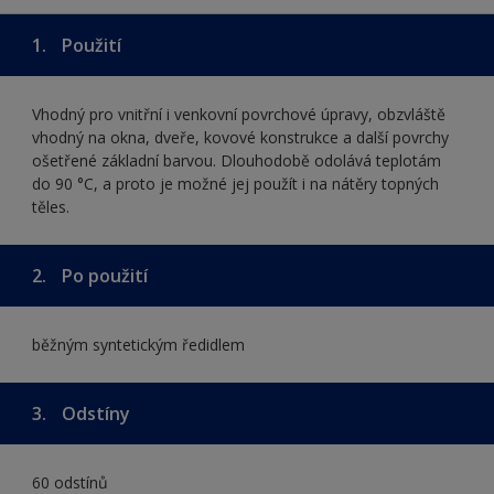
1.
Použití
Vhodný pro vnitřní i venkovní povrchové úpravy, obzvláště
vhodný na okna, dveře, kovové konstrukce a další povrchy
ošetřené základní barvou. Dlouhodobě odolává teplotám
do 90 °C, a proto je možné jej použít i na nátěry topných
těles.
2.
Po použití
běžným syntetickým ředidlem
3.
Odstíny
60 odstínů