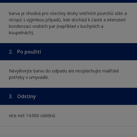
barva je vhodná pro všechny druhy vnitřních povrchů stěn a
stropů s výjimkou případů, kde dochází k časté a intenzivní
kondenzaci vodních par (například v kuchyních a
koupelnách).
2.
Po použití
Nevylévejte barvu do odpadu ani neoplachujte malířské
potřeby v umyvadle.
3.
Odstíny
více než 14.000 odstínů