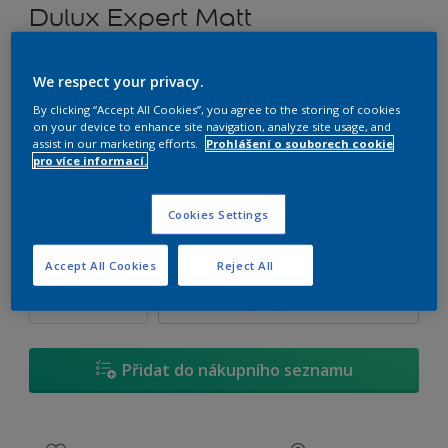
Dulux Expert Matt
Tónovatelná otěruodolná emulzní barva
We respect your privacy.
By clicking “Accept All Cookies”, you agree to the storing of cookies
T8.11.76
on your device to enhance site navigation, analyze site usage, and
Změnit odstín
assist in our marketing efforts.
Prohlášení o souborech cookie
pro více informací.
1 L
Cookies Settings
1 L
Množství
Kalkulačka pro výpočet barvy
Accept All Cookies
Reject All
2,5 L
Vypočítat
5 L
10 L
Přidat do nákupního seznamu