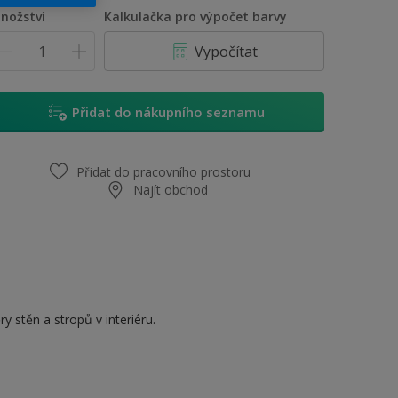
1 L
nožství
Kalkulačka pro výpočet barvy
2,5 L
Vypočítat
5 L
10 L
Přidat do nákupního seznamu
Přidat do pracovního prostoru
Najít obchod
y stěn a stropů v interiéru.