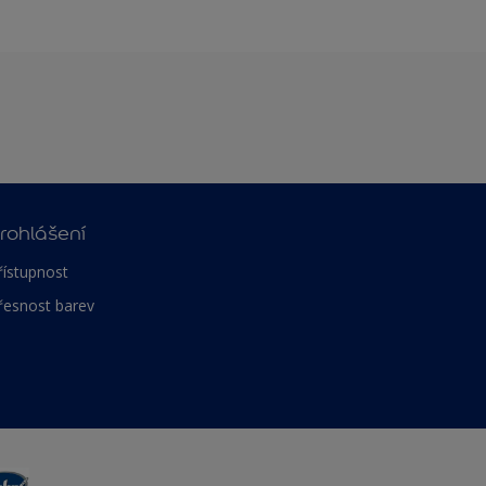
rohlášení
řístupnost
řesnost barev