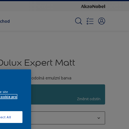
bchod
Dulux Expert Matt
ónovatelná otěruodolná emulzní barva
Q9.33.43
e site
cookie pro
Změnit odstín
ect All
1 L