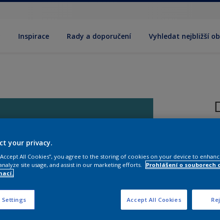
y
Inspirace
Rady a doporučení
Vyhledat nejbližší o
T
ct your privacy.
 “Accept All Cookies”, you agree to the storing of cookies on your device to enhanc
analyze site usage, and assist in our marketing efforts.
Prohlášení o souborech 
mací.
 Settings
Accept All Cookies
Rej