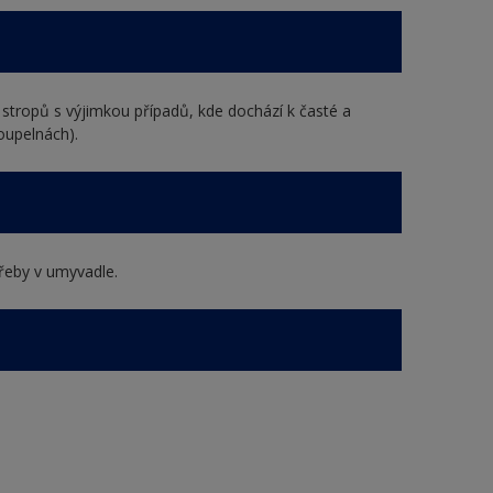
 stropů s výjimkou případů, kde dochází k časté a
oupelnách).
řeby v umyvadle.