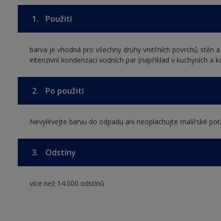
1.
Použití
barva je vhodná pro všechny druhy vnitřních povrchů stěn a
intenzivní kondenzaci vodních par (například v kuchyních a k
2.
Po použití
Nevylévejte barvu do odpadu ani neoplachujte malířské pot
3.
Odstíny
více než 14.000 odstínů