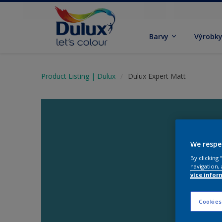
Barvy
Výrobk
Product Listing | Dulux
Dulux Expert Matt
We respe
By clicking
navigation, 
více infor
Cookies