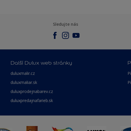
Sledujte nás
Další Dulux web stránky
P
duluxmalir.cz
P
duluxmaliar.sk
P
duluxprodejnabarev.cz
duluxpredajnafarieb.sk