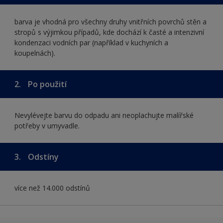
barva je vhodná pro všechny druhy vnitřních povrchů stěn a
stropů s výjimkou případů, kde dochází k časté a intenzivní
kondenzaci vodních par (například v kuchyních a
koupelnách).
2.
Po použití
Nevylévejte barvu do odpadu ani neoplachujte malířské
potřeby v umyvadle.
3.
Odstíny
více než 14.000 odstínů