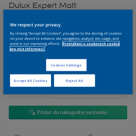
Dulux Expert Matt
Tónovatelná otěruodolná emulzní barva
We respect your privacy.
By clicking “Accept All Cookies”, you agree to the storing of cookies
L8.05.45
on your device to enhance site navigation, analyze site usage, and
Změnit odstín
assist in our marketing efforts.
Prohlášení o souborech cookie
pro více informací.
1 L
Cookies Settings
1 L
Množství
Kalkulačka pro výpočet barvy
Accept All Cookies
Reject All
2,5 L
Vypočítat
5 L
10 L
Přidat do nákupního seznamu