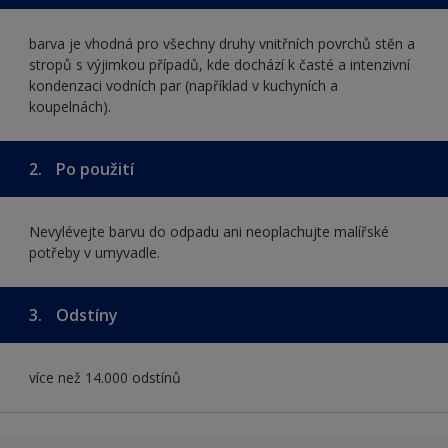
barva je vhodná pro všechny druhy vnitřních povrchů stěn a
stropů s výjimkou případů, kde dochází k časté a intenzivní
kondenzaci vodních par (například v kuchyních a
koupelnách).
2.
Po použití
Nevylévejte barvu do odpadu ani neoplachujte malířské
potřeby v umyvadle.
3.
Odstíny
více než 14.000 odstínů