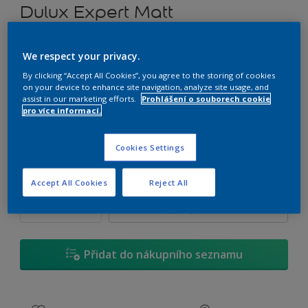
Dulux Expert Matt
Tónovatelná otěruodolná emulzní barva
We respect your privacy.
By clicking “Accept All Cookies”, you agree to the storing of cookies
E7.12.72
on your device to enhance site navigation, analyze site usage, and
Změnit odstín
assist in our marketing efforts.
Prohlášení o souborech cookie
pro více informací.
1 L
Cookies Settings
1 L
Množství
Kalkulačka pro výpočet barvy
Accept All Cookies
Reject All
2,5 L
Vypočítat
5 L
10 L
Přidat do nákupního seznamu