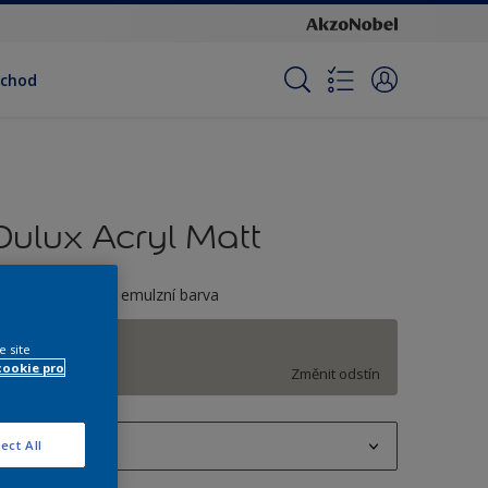
bchod
Dulux Acryl Matt
ónvatelná matná emulzní barva
F0.03.66
e site
cookie pro
Změnit odstín
1 L
ect All