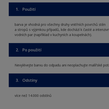
1.
Použití
barva je vhodná pro všechny druhy vnitřních povrchů stěn
a stropů s výjimkou případů, kde dochází k časté a intenziv
vodních par (například v kuchyních a koupelnách).
2.
Po použití
Nevylévejte barvu do odpadu ani neoplachujte malířské pot
3.
Odstíny
více než 14.000 odstínů