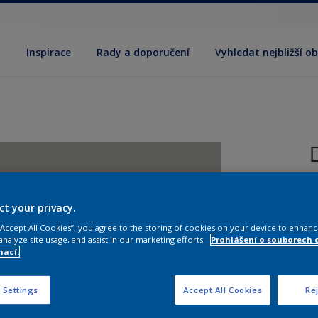
y
Inspirace
Rady a doporučení
Vyhledat nejbližší o
T
ct your privacy.
 “Accept All Cookies”, you agree to the storing of cookies on your device to enhanc
analyze site usage, and assist in our marketing efforts.
Prohlášení o souborech 
mací.
 Settings
Accept All Cookies
Rej