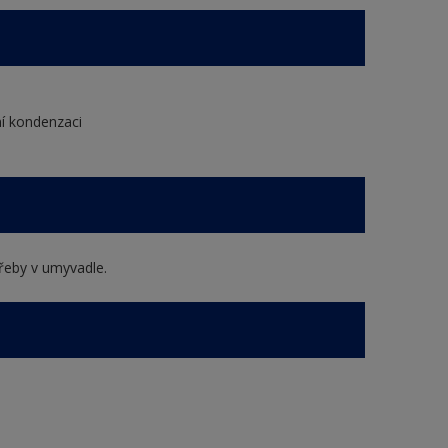
ní kondenzaci
řeby v umyvadle.