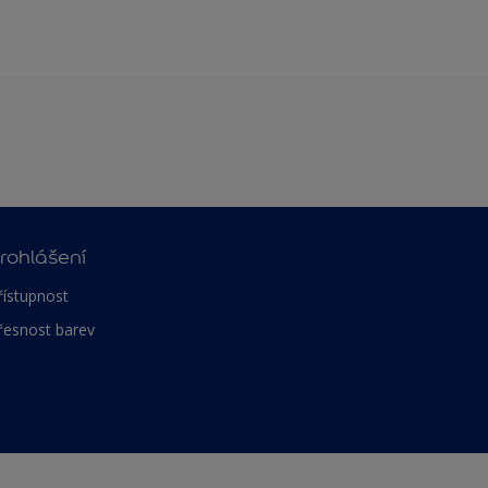
rohlášení
řístupnost
řesnost barev