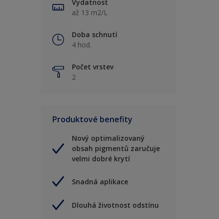
Vydatnost
až 13 m2/L
Doba schnutí
4 hod.
Počet vrstev
2
Produktové benefity
Nový optimalizovaný
obsah pigmentů zaručuje
velmi dobré krytí
Snadná aplikace
Dlouhá životnost odstínu