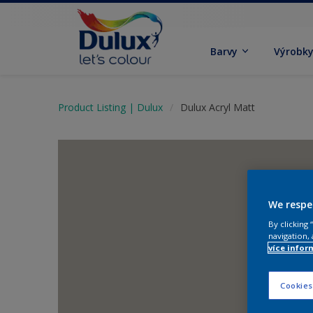
Barvy
Výrobk
Product Listing | Dulux
Dulux Acryl Matt
We respe
By clicking
navigation, 
více infor
Cookies