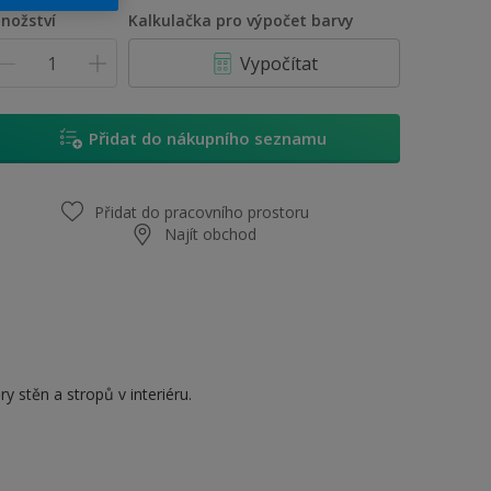
1 L
nožství
Kalkulačka pro výpočet barvy
2,5 L
Vypočítat
5 L
10 L
Přidat do nákupního seznamu
Přidat do pracovního prostoru
Najít obchod
y stěn a stropů v interiéru.