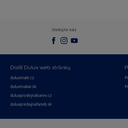
Sledujte nás
Další Dulux web stránky
P
duluxmalir.cz
P
duluxmaliar.sk
P
duluxprodejnabarev.cz
duluxpredajnafarieb.sk