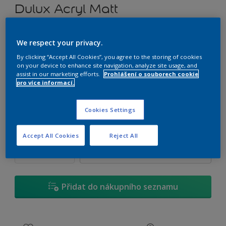
Dulux Acryl Matt
Tónvatelná matná emulzní barva
We respect your privacy.
By clicking “Accept All Cookies”, you agree to the storing of cookies
E7.12.72
on your device to enhance site navigation, analyze site usage, and
Změnit odstín
assist in our marketing efforts.
Prohlášení o souborech cookie
pro více informací.
1 L
Cookies Settings
1 L
Množství
Kalkulačka pro výpočet barvy
Accept All Cookies
Reject All
2,5 L
Vypočítat
5 L
10 L
Přidat do nákupního seznamu