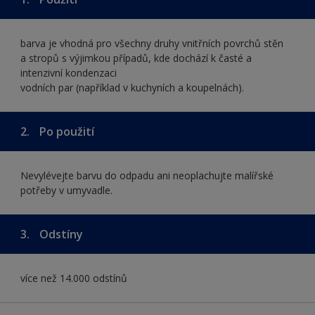
barva je vhodná pro všechny druhy vnitřních povrchů stěn
a stropů s výjimkou případů, kde dochází k časté a
intenzivní kondenzaci
vodních par (například v kuchyních a koupelnách).
2.
Po použití
Nevylévejte barvu do odpadu ani neoplachujte malířské
potřeby v umyvadle.
3.
Odstíny
více než 14.000 odstínů