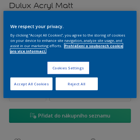
Dulux Acryl Matt
Tónvatelná matná emulzní barva
We respect your privacy.
By clicking “Accept All Cookies”, you agree to the storing of cookies
E7.03.76
on your device to enhance site navigation, analyze site usage, and
Změnit odstín
assist in our marketing efforts.
Prohlášení o souborech cookie
pro více informací.
1 L
Cookies Settings
1 L
Množství
Kalkulačka pro výpočet barvy
Accept All Cookies
Reject All
2,5 L
Vypočítat
5 L
10 L
Přidat do nákupního seznamu