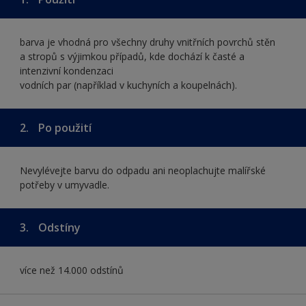
barva je vhodná pro všechny druhy vnitřních povrchů stěn
a stropů s výjimkou případů, kde dochází k časté a
intenzivní kondenzaci
vodních par (například v kuchyních a koupelnách).
2.
Po použití
Nevylévejte barvu do odpadu ani neoplachujte malířské
potřeby v umyvadle.
3.
Odstíny
více než 14.000 odstínů