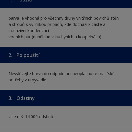
barva je vhodná pro všechny druhy vnitřních povrchů stěn
a stropů s výjimkou případů, kde dochází k časté a
intenzivní kondenzaci
vodních par (například v kuchyních a koupelnách).
2.
Po použití
Nevylévejte barvu do odpadu ani neoplachujte malířské
potřeby v umyvadle.
3.
Odstíny
více než 14.000 odstínů