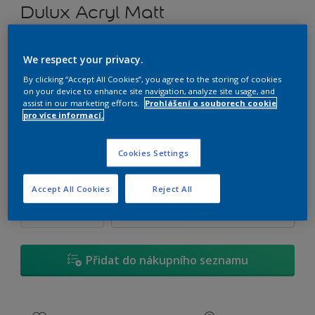
Dulux Acryl Matt
Tónvatelná matná emulzní barva
We respect your privacy.
By clicking “Accept All Cookies”, you agree to the storing of cookies
C0.07.82
on your device to enhance site navigation, analyze site usage, and
Změnit odstín
assist in our marketing efforts.
Prohlášení o souborech cookie
pro více informací.
1 L
Cookies Settings
1 L
Množství
Kalkulačka pro výpočet barvy
Accept All Cookies
Reject All
2,5 L
Vypočítat
5 L
10 L
Přidat do nákupního seznamu