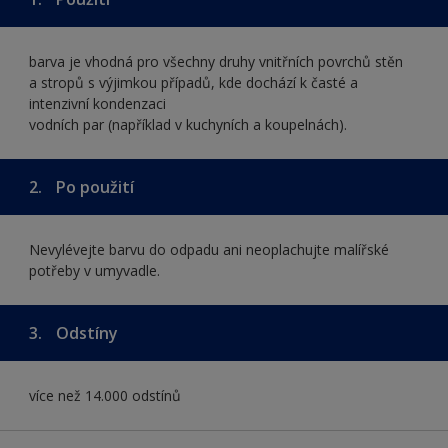
barva je vhodná pro všechny druhy vnitřních povrchů stěn
a stropů s výjimkou případů, kde dochází k časté a
intenzivní kondenzaci
vodních par (například v kuchyních a koupelnách).
2.
Po použití
Nevylévejte barvu do odpadu ani neoplachujte malířské
potřeby v umyvadle.
3.
Odstíny
více než 14.000 odstínů