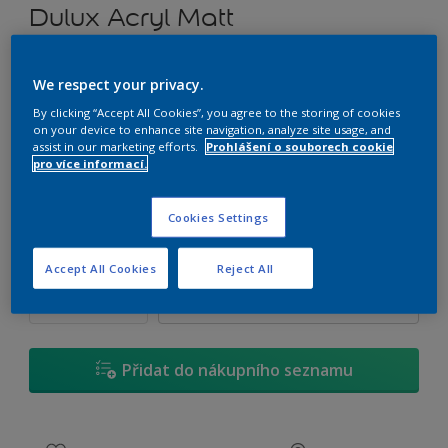
Dulux Acryl Matt
Tónvatelná matná emulzní barva
We respect your privacy.
By clicking “Accept All Cookies”, you agree to the storing of cookies
G8.08.86
on your device to enhance site navigation, analyze site usage, and
Změnit odstín
assist in our marketing efforts.
Prohlášení o souborech cookie
pro více informací.
1 L
Cookies Settings
1 L
Množství
Kalkulačka pro výpočet barvy
Accept All Cookies
Reject All
2,5 L
Vypočítat
5 L
10 L
Přidat do nákupního seznamu