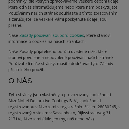
podmínky, dle kterých zpracováváme veškeré osobní údaje,
které od Vás shromažďujeme nebo které nám poskytujete.
Používáním našich stránek souhlasíte s tímto zpracováním
a zaručujete, že veškeré Vámi poskytnuté údaje jsou
přesné.
Naše
Zásady používání souborů cookies
, které stanoví
informace o cookies na našich stránkách.
Naše Zásady přijatelného použití uvedené níže, které
stanoví povolené a nepovolené používání našich stránek.
Používáte-li naše stránky, musíte dodržovat tyto Zásady
přijatelného použití.
O NÁS
Tyto stránky jsou vlastněny a provozovány společností
AkzoNobel Decorative Coatings B. V., společností
registrovanou v Nizozemí s registračním číslem 28080245, s
registrovaným sídlem v Sassenheim, Rijksstraatweg 31,
2171AJ, Nizozemí (dále jen my, náš nebo nás).