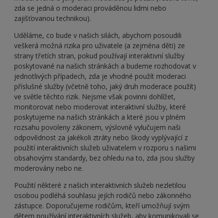
zda se jedná o moderaci prováděnou lidmi nebo
zajišťovanou technikou).
Uděláme, co bude v našich silách, abychom posoudili
veškerá možná rizika pro uživatele (a zejména děti) ze
strany třetích stran, pokud používají interaktivní služby
poskytované na našich stránkách a budeme rozhodovat v
jednotlivých případech, zda je vhodné použít moderaci
příslušné služby (včetně toho, jaký druh moderace použít)
ve světle těchto rizik. Nejsme však povinni dohlížet,
monitorovat nebo moderovat interaktivní služby, které
poskytujeme na našich stránkách a které jsou v plném
rozsahu povoleny zákonem, výslovně vylučujem naši
odpovědnost za jakékoli ztráty nebo škody vyplývající z
použití interaktivních služeb uživatelem v rozporu s našimi
obsahovými standardy, bez ohledu na to, zda jsou služby
moderovány nebo ne.
Použití některé z našich interaktivních služeb nezletilou
osobou podléhá souhlasu jejích rodičů nebo zákonného
zástupce. Doporučujeme rodičům, kteří umožňují svým
dětem používání interaktivních služeb, aby komunikovali se