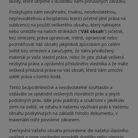
škody, které utrpíme v důsledku Vámi porušených závazků.
Poskytujete nám nevýhradní, trvalou, neodvolatelnou,
nepřevoditelnou a bezplatnou licenci (včetně plné práva na
sublicenci) na použití veškerého obsahu, který nahrajete
nebo umístíte na našich stránkách (“
Váš obsah
”) (včetně,
bez omezení, práva upravovat, měnit, opravovat nebo
pozměňovat Váš obsah) jakýmkoli způsobem po celém
světě bez omezení a zaručujete, že Vámi předložený
materiál je Vaše vlastní práce, nebo že jste získali veškerá
nezbytná práva a oprávnění příslušného vlastníka a že máte
veškerá příslušná práva na Váš obsah, která Vám umožní
udělit práva v tomto bodě.
Tímto bezpodmínečně a neodvolatelně souhlasíte a
vzdáváte se uplatnění veškerých morálních práv a jiných
podobných práv, dále práv publicity a soukromí v jakékoliv
zemi na světě, ve vztahu k našemu využívání práv k Vašemu
obsahu poskytnutých na základě tohoto dokumentu, v
maximální míře povolené zákonem.
Zveřejnění Vašeho obsahu provedeme dle našeho vlastního
uvážení a jsme oprávněni provádět doplňky nebo výmazy