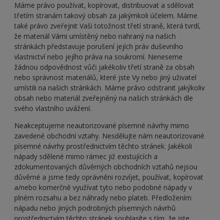
Máme právo používat, kopírovat, distribuovat a sdělovat
třetím stranám takový obsah za jakýmkoli účelem. Máme
také právo zveřejnit Vaši totožnost třetí straně, která tvrdí,
že materiál Vámi umístěný nebo nahraný na našich
stránkách představuje porušení jejích práv duševního
vlastnictví nebo jejího práva na soukromí. Neneseme
žádnou odpovědnost vůči jakékoliv třetí straně za obsah
nebo správnost materiálů, které jste Vy nebo jiný uživatel
umístili na našich stránkách. Máme právo odstranit jakýkoliv
obsah nebo materiál zveřejněný na našich stránkách dle
svého vlastního uvážení.
Neakceptujeme neautorizované písemné návrhy mimo
zavedené obchodní vztahy. Nesdělujte nám neautorizované
písemné návrhy prostřednictvím těchto stránek. Jakékoli
nápady sdělené mimo rámec již existujících a
zdokumentovaných důvěrných obchodních vztahů nejsou
důvěrné a jsme tedy oprávněni rozvíjet, používat, kopírovat
a/nebo komerčně využívat tyto nebo podobné nápady v
plném rozsahu a bez náhrady nebo plateb. Předložením
nápadu nebo jiných podrobných písemných návrhů
prostřednictvím těchto stránek souhlasíte s tím, že jste