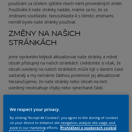
používání za účelem zjištění všech námi provedených změn.
Používáte-li naše stránky nadále, máme za to, že se
změnami souhlasíte. Nesouhlasíte-li s těmito změnami,
neměli byste naše stránky používat.
ZMĚNY NA NAŠICH
STRÁNKÁCH
Jsme oprávněni kdykoli aktualizovat naše stránky a měnit
obsah přístupný na našich stránkách. Uvědomte si však, že
obsah uvedený na našich stránkách může být v daném čase
zastaralý a my nemáme žádnou povinnost jej aktualizovat.
Nezaručujeme, že naše stránky nebo obsah na nich
uvedený neobsahuje chyby nebo vynechané části.
PRÁVA DUŠEVNÍHO
VLASTNICTVÍ
We respect your privacy.
By clicking “Accept All Cookies”, you agree to the storing of cookies
on your device to enhance site navigation, analyze site usage, and
Tam, kde není výslovně uvedeno, my nebo společnosti
assist in our marketing efforts.
Prohlášení o souborech cookie
koncernu vlastní veškerá práva duševního vlastnictví ke