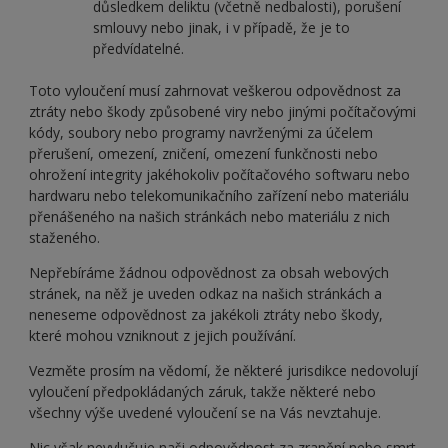
důsledkem deliktu (včetně nedbalosti), porušení
smlouvy nebo jinak, i v případě, že je to
předvídatelné.
Toto vyloučení musí zahrnovat veškerou odpovědnost za
ztráty nebo škody způsobené viry nebo jinými počítačovými
kódy, soubory nebo programy navrženými za účelem
přerušení, omezení, zničení, omezení funkčnosti nebo
ohrožení integrity jakéhokoliv počítačového softwaru nebo
hardwaru nebo telekomunikačního zařízení nebo materiálu
přenášeného na našich stránkách nebo materiálu z nich
staženého.
Nepřebíráme žádnou odpovědnost za obsah webových
stránek, na něž je uveden odkaz na našich stránkách a
neneseme odpovědnost za jakékoli ztráty nebo škody,
které mohou vzniknout z jejich používání.
Vezměte prosím na vědomí, že některé jurisdikce nedovolují
vyloučení předpokládaných záruk, takže některé nebo
všechny výše uvedené vyloučení se na Vás nevztahuje.
Nic však nevylučuje naši odpovědnost za zranění nebo smrt