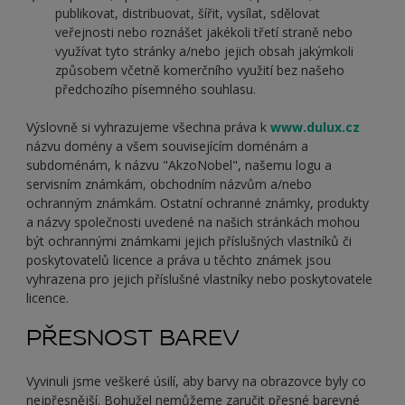
publikovat, distribuovat, šířit, vysílat, sdělovat
veřejnosti nebo roznášet jakékoli třetí straně nebo
využívat tyto stránky a/nebo jejich obsah jakýmkoli
způsobem včetně komerčního využití bez našeho
předchozího písemného souhlasu.
Výslovně si vyhrazujeme všechna práva k
www.dulux.cz
názvu domény a všem souvisejícím doménám a
subdoménám, k názvu "AkzoNobel", našemu logu a
servisním známkám, obchodním názvům a/nebo
ochranným známkám. Ostatní ochranné známky, produkty
a názvy společnosti uvedené na našich stránkách mohou
být ochrannými známkami jejich příslušných vlastníků či
poskytovatelů licence a práva u těchto známek jsou
vyhrazena pro jejich příslušné vlastníky nebo poskytovatele
licence.
PŘESNOST BAREV
Vyvinuli jsme veškeré úsilí, aby barvy na obrazovce byly co
nejpřesnější. Bohužel nemůžeme zaručit přesné barevné