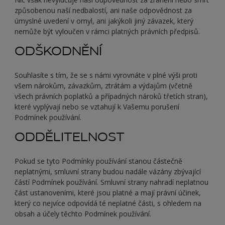
způsobenou naší nedbalostí, ani naše odpovědnost za
úmyslné uvedení v omyl, ani jakýkoli jiný závazek, který
nemůže být vyloučen v rámci platných právních předpisů.
ODŠKODNĚNÍ
Souhlasíte s tím, že se s námi vyrovnáte v plné výši proti
všem nárokům, závazkům, ztrátám a výdajům (včetně
všech právních poplatků a případných nároků třetích stran),
které vyplývají nebo se vztahují k Vašemu porušení
Podmínek používání.
ODDĚLITELNOST
Pokud se tyto Podmínky používání stanou částečně
neplatnými, smluvní strany budou nadále vázány zbývající
částí Podmínek používání. Smluvní strany nahradí neplatnou
část ustanoveními, které jsou platné a mají právní účinek,
který co nejvíce odpovídá té neplatné části, s ohledem na
obsah a účely těchto Podmínek používání.