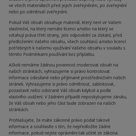
ve všech materiálech před jejich zveřejněním, po zveřejnění
nebo po odmítnutí zveřejnění.
Pokud Váš obsah obsahuje materiál, který není ve Vašem
vlastnictví, na který nemáte licenci a/nebo na který se
vztahují práva třetí strany, jste odpovědní za získání, před
předložením Vašeho obsahu, všech souhlasů a/nebo licencí
potřebných k našemu využívání Vašeho obsahu v souladu s
těmito Podmínkami používání bez příplatku.
Ačkoli nemáme žádnou povinnost moderovat obsah na
našich stránkách, vyhrazujeme si právo kontrolovat
informace odesílané nebo přijímané prostřednictvím našich
stránek. Vyhrazujeme si právo odmítnout, zablokovat,
pozastavit nebo odstranit Váš obsah kdykoli a podle
vlastního uvážení. V žádném případě neposkytujeme záruku,
že Váš obsah nebo jeho část bude zobrazen na našich
stránkách.
Prohlašujete, že máte zákonné právo podat takové
informace a souhlasíte s tím, že nepředložíte žádné
informace, pokud nejste oprávněni tak učinit ze zákona.