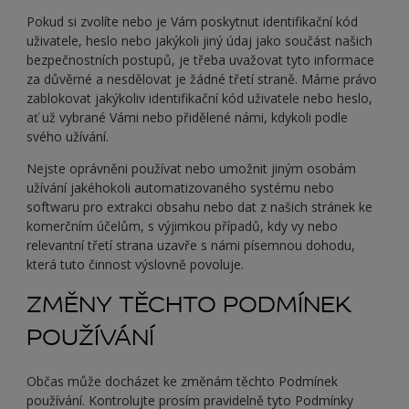
Pokud si zvolíte nebo je Vám poskytnut identifikační kód
uživatele, heslo nebo jakýkoli jiný údaj jako součást našich
bezpečnostních postupů, je třeba uvažovat tyto informace
za důvěrné a nesdělovat je žádné třetí straně. Máme právo
zablokovat jakýkoliv identifikační kód uživatele nebo heslo,
ať už vybrané Vámi nebo přidělené námi, kdykoli podle
svého užívání.
Nejste oprávněni používat nebo umožnit jiným osobám
užívání jakéhokoli automatizovaného systému nebo
softwaru pro extrakci obsahu nebo dat z našich stránek ke
komerčním účelům, s výjimkou případů, kdy vy nebo
relevantní třetí strana uzavře s námi písemnou dohodu,
která tuto činnost výslovně povoluje.
ZMĚNY TĚCHTO PODMÍNEK
POUŽÍVÁNÍ
Občas může docházet ke změnám těchto Podmínek
používání. Kontrolujte prosím pravidelně tyto Podmínky