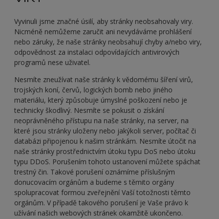
Vyvinuli jsme značné úsilí, aby stránky neobsahovaly viry.
Nicméně nemůžeme zaručit ani nevydáváme prohlášení
nebo záruky, že naše stránky neobsahují chyby a/nebo viry,
odpovědnost za instalaci odpovídajících antivirových
programů nese uživatel.
Nesmíte zneužívat naše stránky k vědomému šíření virů,
trojských koní, červů, logických bomb nebo jiného
materiálu, který způsobuje úmyslné poškození nebo je
technicky škodlivý. Nesmíte se pokusit o získání
neoprávněného přístupu na naše stránky, na server, na
které jsou stránky uloženy nebo jakýkoli server, počítač či
databázi připojenou k našim stránkám. Nesmíte útočit na
naše stránky prostřednictvím útoku typu DoS nebo útoku
typu DDoS. Porušením tohoto ustanovení můžete spáchat
trestný čin. Takové porušení oznámíme příslušným
donucovacím orgánům a budeme s těmito orgány
spolupracovat formou zveřejnění Vaší totožnosti těmto
orgánům. V případě takového porušení je Vaše právo k
užívání našich webových stránek okamžitě ukončeno.