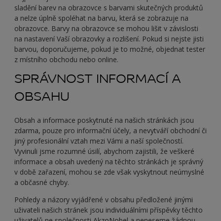
sladění barev na obrazovce s barvami skutečných produktů
a nelze úplně spoléhat na barvu, která se zobrazuje na
obrazovce. Barvy na obrazovce se mohou lišit v závislosti
na nastavení Vaší obrazovky a rozlišení. Pokud si nejste jisti
barvou, doporučujeme, pokud je to možné, objednat tester
z místního obchodu nebo online.
SPRÁVNOST INFORMACÍ A
OBSAHU
Obsah a informace poskytnuté na našich stránkách jsou
zdarma, pouze pro informační účely, a nevytváří obchodní či
jiný profesionální vztah mezi Vámi a naší společností.
Vyvinuli jsme rozumné úsilí, abychom zajistili, že veškeré
informace a obsah uvedený na těchto stránkách je správný
v době zařazení, mohou se zde však vyskytnout neúmyslné
a občasné chyby.
Pohledy a názory vyjádřené v obsahu předložené jinými
uživateli našich stránek jsou individuálními příspěvky těchto
uživatelů ne společnosti AkzoNobel a neneseme žádnou