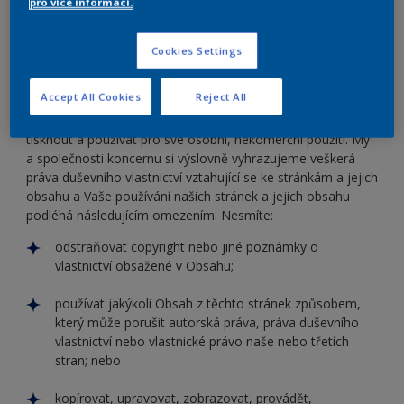
pro více informací.
stránkám a materiálu na nich zveřejněném (včetně, ale
nikoli výhradně textu, obrázků, video, html kódů a tlačítek)
(dále jen “obsah”). Tato práva zahrnují, ale nejsou omezena
Cookies Settings
na všechna autorská práva, práva k databázi, obchodní
jména a ochranné známky.
Accept All Cookies
Reject All
Webové stránky a jejich obsah můžete pouze prohlížet,
tisknout a používat pro své osobní, nekomerční použití. My
a společnosti koncernu si výslovně vyhrazujeme veškerá
práva duševního vlastnictví vztahující se ke stránkám a jejich
obsahu a Vaše používání našich stránek a jejich obsahu
podléhá následujícím omezením. Nesmíte:
odstraňovat copyright nebo jiné poznámky o
vlastnictví obsažené v Obsahu;
používat jakýkoli Obsah z těchto stránek způsobem,
který může porušit autorská práva, práva duševního
vlastnictví nebo vlastnické právo naše nebo třetích
stran; nebo
kopírovat, upravovat, zobrazovat, provádět,