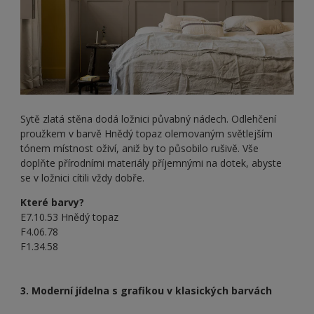
Sytě zlatá stěna dodá ložnici půvabný nádech. Odlehčení
proužkem v barvě Hnědý topaz olemovaným světlejším
tónem místnost oživí, aniž by to působilo rušivě. Vše
doplňte přírodními materiály příjemnými na dotek, abyste
se v ložnici cítili vždy dobře.
Které barvy?
E7.10.53 Hnědý topaz
F4.06.78
F1.34.58
3. Moderní jídelna s grafikou v klasických barvách