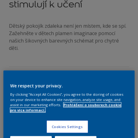
stimulují k učení
Dětský pokojík zdaleka není jen místem, kde se spí.
Zažehněte v dětech plamen imaginace pomocí
našich šikovných barevných schémat pro chytré
děti.
„Některé barvy prý pomáhají dětem se soustředěním.
We respect your privacy.
Můžete nám doporučit barevná schémata nebo vzory,
By clicking “Accept All Cookies”, you agree to the storing of cookies
které můžeme zakomponovat do dětského pokoje,
on your device to enhance site navigation, analyze site usage, and
abychom dítěti zajistili co nejlepší start?“
assist in our marketing efforts.
Prohlášení o souborech cookie
pro více informací.
Podle průzkumu AkzoNobel zhruba 40 % budoucích rodičů
věří, že stimulující prostředí má pozitivní dopad na rozvoj
Cookies Settings
kognitivních schopností dítěte.