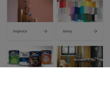
Inspirace
Barvy
Produkty
Články
Sledujte nás