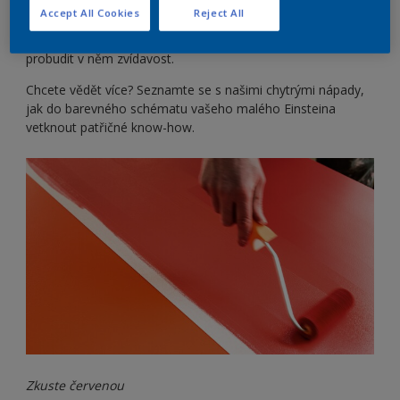
Neříkáme, že když vymalujete dětský pokoj určitou barvou,
Accept All Cookies
Reject All
vyroste vám z potomka génius. Vizuálně zajímavé prostředí
ale určitě může pomoci s rozvojem jeho pozornosti a
probudit v něm zvídavost.
Chcete vědět více? Seznamte se s našimi chytrými nápady,
jak do barevného schématu vašeho malého Einsteina
vetknout patřičné know-how.
Zkuste červenou