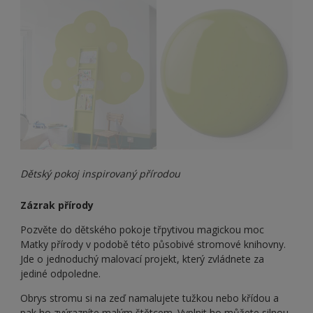
Dětský pokoj inspirovaný přírodou
Zázrak přírody
Pozvěte do dětského pokoje třpytivou magickou moc
Matky přírody v podobě této působivé stromové knihovny.
Jde o jednoduchý malovací projekt, který zvládnete za
jediné odpoledne.
Obrys stromu si na zeď namalujete tužkou nebo křídou a
pak ho zvýrazníte malým štětcem. Vyplnit ho můžete silnou