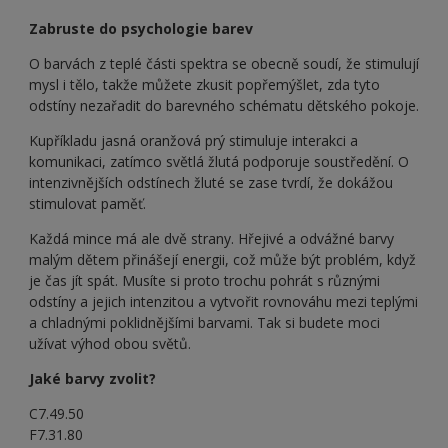
Zabruste do psychologie barev
O barvách z teplé části spektra se obecně soudí, že stimulují
mysl i tělo, takže můžete zkusit popřemýšlet, zda tyto
odstíny nezařadit do barevného schématu dětského pokoje.
Kupříkladu jasná oranžová prý stimuluje interakci a
komunikaci, zatímco světlá žlutá podporuje soustředění. O
intenzivnějších odstínech žluté se zase tvrdí, že dokážou
stimulovat paměť.
Každá mince má ale dvě strany. Hřejivé a odvážné barvy
malým dětem přinášejí energii, což může být problém, když
je čas jít spát. Musíte si proto trochu pohrát s různými
odstíny a jejich intenzitou a vytvořit rovnováhu mezi teplými
a chladnými poklidnějšími barvami. Tak si budete moci
užívat výhod obou světů.
Jaké barvy zvolit?
C7.49.50
F7.31.80