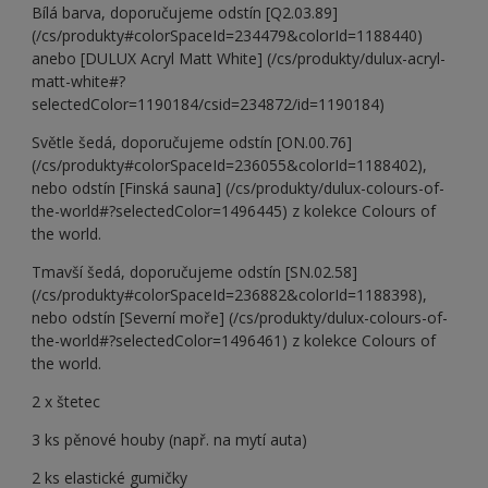
Bílá barva, doporučujeme odstín [Q2.03.89]
(/cs/produkty#colorSpaceId=234479&colorId=1188440)
anebo [DULUX Acryl Matt White] (/cs/produkty/dulux-acryl-
matt-white#?
selectedColor=1190184/csid=234872/id=1190184)
Světle šedá, doporučujeme odstín [ON.00.76]
(/cs/produkty#colorSpaceId=236055&colorId=1188402),
nebo odstín [Finská sauna] (/cs/produkty/dulux-colours-of-
the-world#?selectedColor=1496445) z kolekce Colours of
the world.
Tmavší šedá, doporučujeme odstín [SN.02.58]
(/cs/produkty#colorSpaceId=236882&colorId=1188398),
nebo odstín [Severní moře] (/cs/produkty/dulux-colours-of-
the-world#?selectedColor=1496461) z kolekce Colours of
the world.
2 x štetec
3 ks pěnové houby (např. na mytí auta)
2 ks elastické gumičky