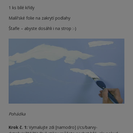
1 ks bílé křídy
Malířské folie na zakrytí podlahy
Štafle – abyste dosáhli i na strop :-)
Pohádka
Krok č. 1:
Vymalujte zdi [namodro] (/cs/barvy-