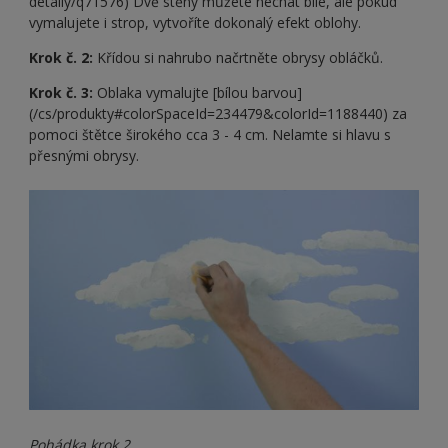
detaily/q71576) Dvě stěny můžete nechat bílé, ale pokud
vymalujete i strop, vytvoříte dokonalý efekt oblohy.
Krok č. 2:
Křídou si nahrubo načrtněte obrysy obláčků.
Krok č. 3:
Oblaka vymalujte [bílou barvou]
(/cs/produkty#colorSpaceId=234479&colorId=1188440) za
pomoci štětce širokého cca 3 - 4 cm. Nelamte si hlavu s
přesnými obrysy.
Pohádka krok 2