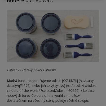
Budete potřebovat:
Potřeby - Dětský pokoj Pohádka
Modrá barva, doporučujeme odstín [Q7.15.76] (/cs/barvy-
detaily/q71576), nebo [Mrazivý tyrkys] (/cs/produkty/dulux-
colours-of-the-world#?selectedColor=1190152) z kolekce
hotových barev Colours of the world v množství
dostatečném na všechny stěny pokoje včetně stropu.