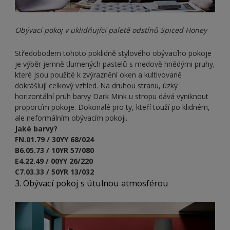
Obývací pokoj v uklidňující paletě odstínů Spiced Honey
Středobodem tohoto poklidně stylového obývacího pokoje
je výběr jemně tlumených pastelů s medově hnědými pruhy,
které jsou použité k zvýraznění oken a kultivovaně
dokrášlují celkový vzhled. Na druhou stranu, úzký
horizontální pruh barvy Dark Mink u stropu dává vyniknout
proporcím pokoje. Dokonalé pro ty, kteří touží po klidném,
ale neformálním obývacím pokoji.
Jaké barvy?
FN.01.79 / 30YY 68/024
B6.05.73 / 10YR 57/080
E4.22.49 / 00YY 26/220
C7.03.33 / 50YR 13/032
3. Obývací pokoj s útulnou atmosférou