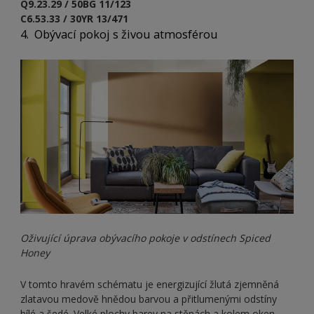
Q9.23.29 / 50BG 11/123
C6.53.33 / 30YR 13/471
4. Obývací pokoj s živou atmosférou
Oživující úprava obývacího pokoje v odstínech Spiced
Honey
V tomto hravém schématu je energizující žlutá zjemněná
zlatavou medově hnědou barvou a přitlumenými odstíny
bílé a šedé. Velké plochy barev na stěnách a kolem oken