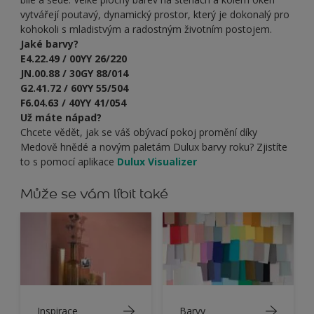
vytvářejí poutavý, dynamický prostor, který je dokonalý pro
kohokoli s mladistvým a radostným životním postojem.
Jaké barvy?
E4.22.49 / 00YY 26/220
JN.00.88 / 30GY 88/014
G2.41.72 / 60YY 55/504
F6.04.63 / 40YY 41/054
Už máte nápad?
Chcete vědět, jak se váš obývací pokoj promění díky
Medově hnědé a novým paletám Dulux barvy roku? Zjistíte
to s pomocí aplikace
Dulux Visualizer
Může se vám líbit také
Inspirace
Barvy