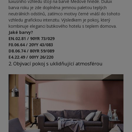
luxusního vzhledu stojí na barvě Medově hnědé. Dulux
barva roku je zde doplněna jemnou paletou teplých
neutrálních odstínů, zatímco motivy černé vnáší do tohoto
vzhledu grafickou intenzitu. Výsledkem je pokoj, který
kombinuje eleganci butikového hotelu s teplem domova.
Jaké barvy?
EN.02.81 / 90YR 73/029
F0.06.64 / 20YY 43/083
D8.06.74 / 80YR 59/089
E4.22.49 / 00YY 26/220
2. Obývací pokoj s uklidňující atmosférou