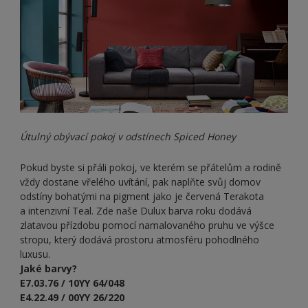
Útulný obývací pokoj v odstínech Spiced Honey
Pokud byste si přáli pokoj, ve kterém se přátelům a rodině
vždy dostane vřelého uvítání, pak naplňte svůj domov
odstíny bohatými na pigment jako je červená Terakota
a intenzivní Teal. Zde naše Dulux barva roku dodává
zlatavou přízdobu pomocí namalovaného pruhu ve výšce
stropu, který dodává prostoru atmosféru pohodlného
luxusu.
Jaké barvy?
E7.03.76 / 10YY 64/048
E4.22.49 / 00YY 26/220