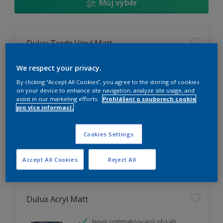
Můj výběr
Dulux Trade Vinyl Matt
Omyvatelný
We respect your privacy.
Vysoká otěruodolnost
By clicking “Accept All Cookies”, you agree to the storing of cookies
Extrémní vydatnost
on your device to enhance site navigation, analyze site usage, and
assist in our marketing efforts.
Prohlášení o souborech cookie
pro více informací.
K dispozici pouze v obchodě
Cookies Settings
Accept All Cookies
Reject All
Dulux Acryl Matt
Nový optimalizovaný obsah