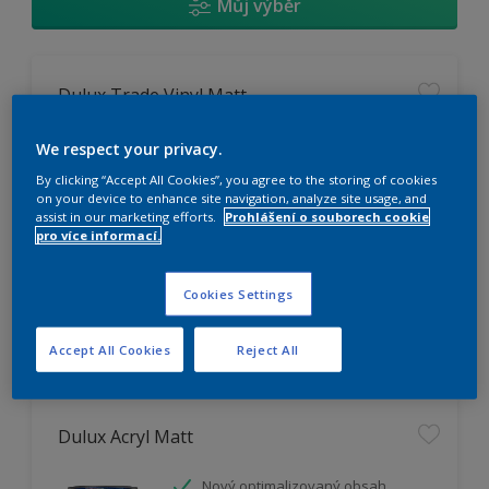
Můj výběr
Dulux Trade Vinyl Matt
Omyvatelný
We respect your privacy.
Vysoká otěruodolnost
By clicking “Accept All Cookies”, you agree to the storing of cookies
Extrémní vydatnost
on your device to enhance site navigation, analyze site usage, and
assist in our marketing efforts.
Prohlášení o souborech cookie
pro více informací.
K dispozici pouze v obchodě
Cookies Settings
Accept All Cookies
Reject All
Dulux Acryl Matt
Nový optimalizovaný obsah